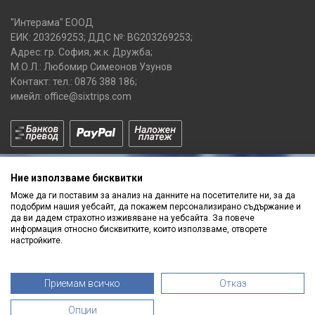
"Интерама" ЕООД
ЕИК: 203269253; ДДС №: BG203269253;
Адрес: гр. София, ж.к. Дружба;
М.О.Л.: Любомир Симеонов Узунов
Контакт: тел.:
0876 388 186
;
имейл:
office@sixtrips.com
Ние използваме бисквитки
Може да ги поставим за анализ на данните на посетителите ни, за да
подобрим нашия уебсайт, да покажем персонализирано съдържание и
да ви дадем страхотно изживяване на уебсайта. За повече
Получавай нашите
информация относно бисквитките, които използваме, отворете
ПРОМОЦИИ
и
НОВИ ПРОДУКТИ
настройките.
Приемам всичко
Отказ
Опции