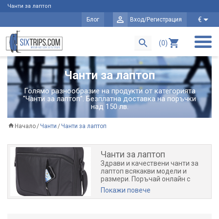
Чанти за лаптоп
€
Блог
Вход/Регистрация
(0)
Чанти за лаптоп
Голямо разнообразие на продукти от категорията
"Чанти за лаптоп". Безплатна доставка на поръчки
над 150 лв.
Начало
Чанти
Чанти за лаптоп
Чанти за лаптоп
Здрави и качествени чанти за
лаптоп всякакви модели и
размери. Поръчай онлайн с
бърза доставка до 24 часа!
Покажи повече
Едно от най-важните неща,
когато пренасяте мобилният си
компютър е той да бъде
защитен и да Ви бъде удобен за