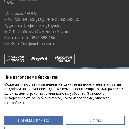
"Интерама" ЕООД
ЕИК: 203269253; ДДС №: BG203269253;
Адрес: гр. София, ж.к. Дружба;
М.О.Л.: Любомир Симеонов Узунов
Контакт: тел.:
0876 388 186
;
имейл:
office@sixtrips.com
Ние използваме бисквитки
Може да ги поставим за анализ на данните на посетителите ни, за да
подобрим нашия уебсайт, да покажем персонализирано съдържание и
да ви дадем страхотно изживяване на уебсайта. За повече
Получавай нашите
информация относно бисквитките, които използваме, отворете
ПРОМОЦИИ
и
НОВИ ПРОДУКТИ
настройките.
Приемам всичко
Отказ