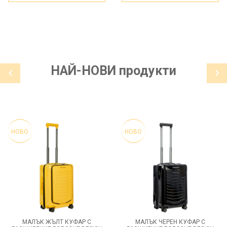
НАЙ-НОВИ
продукти
НОВО
НОВО
МАЛЪК ЖЪЛТ КУФАР С
МАЛЪК ЧЕРЕН КУФАР С