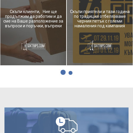
КОРОНАВИРУСА /COVID-19/?
Скъпи клиенти, Ние ще
Скъпи приятели и тази година
продължим да работим и да
по традиция отбелязваме
сме на Ваше разположение за
черния петък с големи
въпроси и поръчки, въпреки
намаления под кампания
разпространението на...
"Travel Friday" ! ...