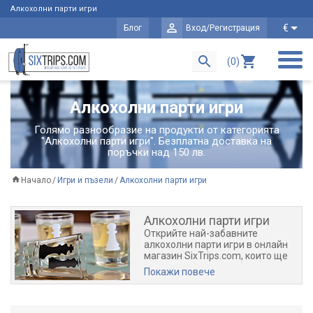
Алкохолни парти игри
€
Блог
Вход/Регистрация
(0)
Алкохолни парти игри
Голямо разнообразие на продукти от категорията
"Алкохолни парти игри". Безплатна доставка на
поръчки над 150 лв.
Начало
Игри и пъзели
Алкохолни парти игри
Алкохолни парти игри
Открийте най-забавните
алкохолни парти игри в онлайн
магазин SixTrips.com, които ще
превърнат всяко събиране в
Покажи повече
незабравимо изживяване! От
класически игри като Beer Pong,
Дженга, ролетка, шах, морски
шах с шотове до уникални