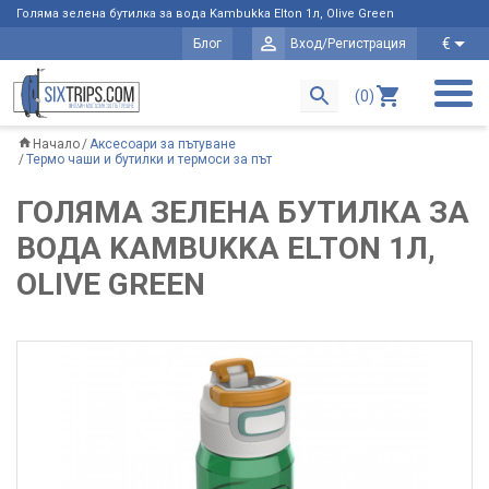
Голяма зелена бутилка за вода Kambukka Elton 1л, Olive Green
€
Блог
Вход/Регистрация
(0)
Начало
Аксесоари за пътуване
Термо чаши и бутилки и термоси за път
ГОЛЯМА ЗЕЛЕНА БУТИЛКА ЗА
ВОДА KAMBUKKA ELTON 1Л,
OLIVE GREEN