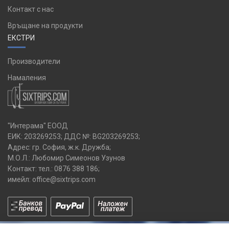
Контакт с нас
Връщане на продукти
ЕКСТРИ
Производители
Намаления
"Интерама" ЕООД
ЕИК: 203269253; ДДС №: BG203269253;
Адрес: гр. София, ж.к. Дружба;
М.О.Л.: Любомир Симеонов Узунов
Контакт: тел.:
0876 388 186
;
имейл:
office@sixtrips.com