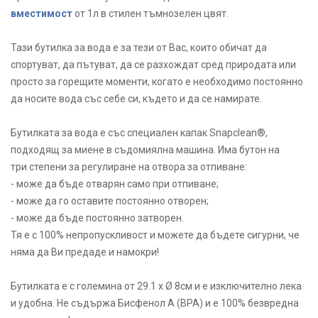
вместимост
от 1л в стилен тъмнозелен цвят.
Тази бутилка за вода е за тези от Вас, които обичат да
спортуват, да пътуват, да се разхождат сред природата или
просто за горещите моменти, когато е необходимо постоянно
да носите вода със себе си, където и да се намирате.
Бутилката за вода е със специален капак Snapclean®,
подходящ за миене в съдомиялна машина. Има бутон на
три степени за регулиране на отвора за отпиване:
- може да бъде отварян само при отпиване;
- може да го оставите постоянно отворен;
- може да бъде постоянно затворен.
Тя е с 100% непропускливост и можете да бъдете сигурни, че
няма да Ви предаде и намокри!
Бутилката е с големина от 29.1 х Ø 8см и е изключително лека
и удобна. Не съдържа Бисфенол А (BPA) и е 100% безвредна