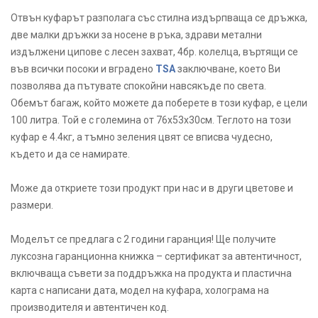
Отвън куфарът разполага със стилна издърпваща се дръжка,
две малки дръжки за носене в ръка, здрави метални
издължени ципове с лесен захват, 4бр. колелца, въртящи се
във всички посоки и вградено
TSA
заключване, което Ви
позволява да пътувате спокойни навсякъде по света.
Обемът багаж, който можете да поберете в този куфар, е цели
100 литра. Той е с големина от 76x53х30см. Теглото на този
куфар е 4.4кг, а тъмно зеления цвят се вписва чудесно,
където и да се намирате.
Може да откриете този продукт при нас и в други цветове и
размери.
Моделът се предлага с 2 години гаранция! Ще получите
луксозна гаранционна книжка – сертификат за автентичност,
включваща съвети за поддръжка на продукта и пластична
карта с написани дата, модел на куфара, холограма на
производителя и автентичен код.