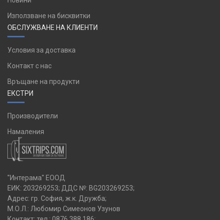
Новини
Използване на бисквитки
ОБСЛУЖВАНЕ НА КЛИЕНТИ
Условия за доставка
Контакт с нас
Връщане на продукти
ЕКСТРИ
Производители
Намаления
"Интерама" ЕООД
ЕИК: 203269253; ДДС №: BG203269253;
Адрес: гр. София, ж.к. Дружба;
М.О.Л.: Любомир Симеонов Узунов
Контакт: тел.:
0876 388 186
;