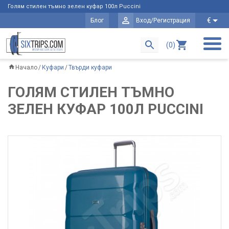
Голям стилен тъмно зелен куфар 100л Puccini
€
Блог
Вход/Регистрация
(0)
Начало
Куфари
Твърди куфари
ГОЛЯМ СТИЛЕН ТЪМНО
ЗЕЛЕН КУФАР 100Л PUCCINI