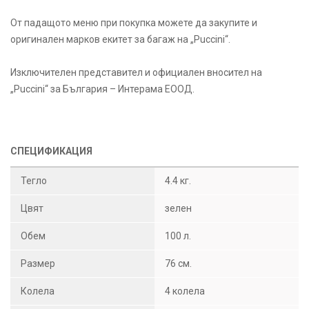
От падащото меню при покупка можете да закупите и
оригинален марков екитет за багаж на „Puccini“.
Изключителен представител и официален вносител на
„Puccini“ за България – Интерама ЕООД.
СПЕЦИФИКАЦИЯ
Тегло
4.4 кг.
Цвят
зелен
Обем
100 л.
Размер
76 см.
Колела
4 колела