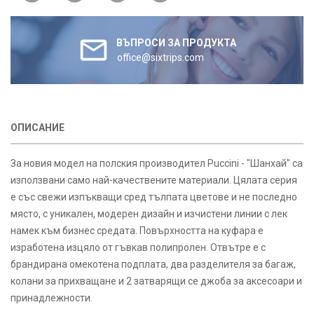
ВЪПРОСИ ЗА ПРОДУКТА
office@sixtrips.com
ОПИСАНИЕ
За новия модел на полския производител Puccini - "Шанхай" са
използвани само най-качествените материали. Цялата серия
е със свежи изпъкващи сред тълпата цветове и не последно
място, с уникален, модерен дизайн и изчистени линии с лек
намек към бизнес средата. Повърхността на куфара е
изработена изцяло от гъвкав полипролен. Отвътре е с
брандирана омекотена подплата, два разделителя за багаж,
колани за прихващане и 2 затварящи се джоба за аксесоари и
принадлежности.