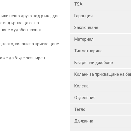
TSA
 или нещо друго под ръка, две
Гаранция
и с издърпваща се за
Заключване
пове с удобен захват.
Материал
дплата, колани за прихващане
Тип затваряне
може да бъде разширен.
Вътрешни джобове
Колани за прихващане на б
Колела
Отделения
Тегло
Дължина