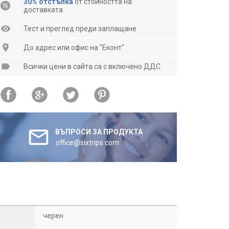
30% отстъпка
от стойността на
доставката
Тест и преглед преди заплащане
До адрес или офис на "Еконт"
Всички цени в сайта са с включено ДДС
ВЪПРОСИ ЗА ПРОДУКТА
office@sixtrips.com
черен