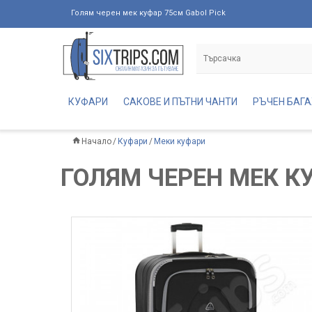
Голям черен мек куфар 75см Gabol Pick
КУФАРИ
САКОВЕ И ПЪТНИ ЧАНТИ
РЪЧЕН БАГ
Начало
Куфари
Меки куфари
ГОЛЯМ ЧЕРЕН МЕК К