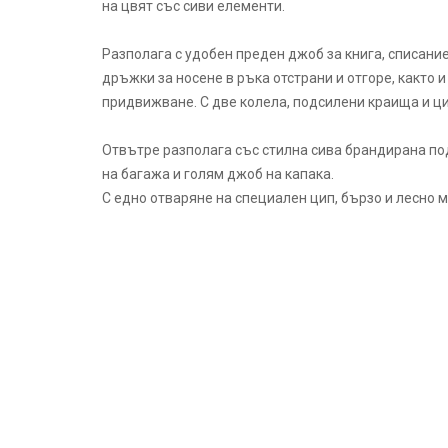
на цвят със сиви елементи.
Разполага с удобен преден джоб за книга, списание
дръжки за носене в ръка отстрани и отгоре, както 
придвижване. С две колела, подсилени краища и ци
Отвътре разполага със стилна сива брандирана по
на багажа и голям джоб на капака.
С едно отваряне на специален цип, бързо и лесно 