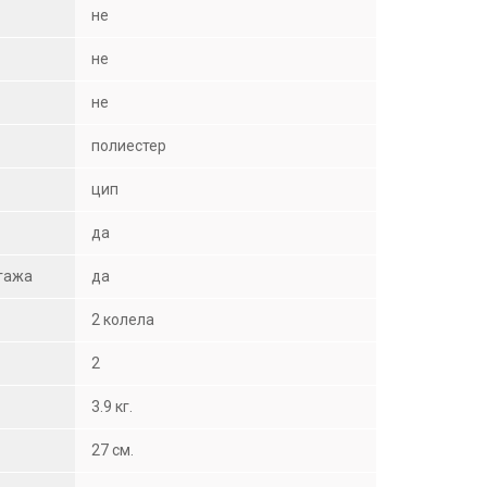
не
не
не
полиестер
цип
да
агажа
да
2 колела
2
3.9 кг.
27 см.