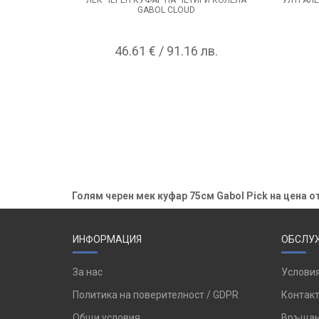
GABOL CLOUD
46.61 € / 91.16 лв.
Голям черен мек куфар 75см Gabol Pick на цена от
ИНФОРМАЦИЯ
ОБСЛУЖ
За нас
Условия
Политика на поверителност / GDPR
Контакт
Общи условия
Връщан