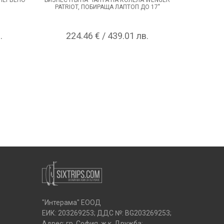
PATRIOT, ПОБИРАЩА ЛАПТОП ДО 17"
CORI
.
224.46 € / 439.01 лв.
18
"Интерама" ЕООД
ЕИК: 203269253; ДДС №: BG203269253;
Адрес: гр. София, ж.к. Дружба;