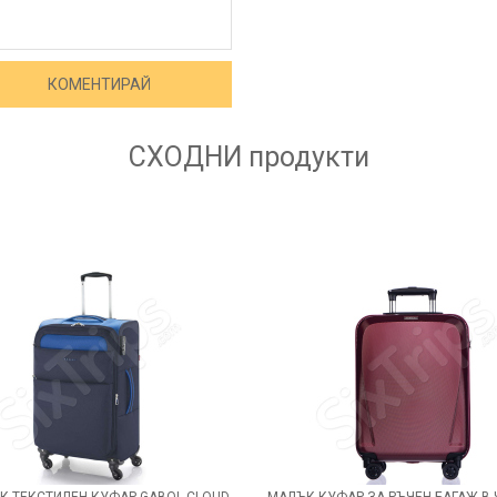
СХОДНИ
продукти
К ТЕКСТИЛЕН КУФАР GABOL CLOUD
МАЛЪК КУФАР ЗА РЪЧЕН БАГАЖ В