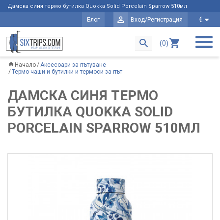
Дамска синя термо бутилка Quokka Solid Porcelain Sparrow 510мл
€
Блог
Вход/Регистрация
(0)
Начало
Аксесоари за пътуване
Термо чаши и бутилки и термоси за път
ДАМСКА СИНЯ ТЕРМО
БУТИЛКА QUOKKA SOLID
PORCELAIN SPARROW 510МЛ