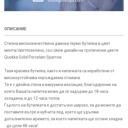
office@sixtrips.com
ОПИСАНИЕ
Стилна висококачествена дамска термо бутилка в цвят
мента/светлозелено, със свеж дизайн на тропически цветя
Quokka Solid Porcelain Sparrow.
Тази красива бутилка, както и капачката са изработени от
високоустойчива неръждаема стомана.
Тя е с двойна стена и вакуумна изолация, благодарение на
която Вашата напитка може да се задържи до 18 часа
охладена, и до 12 часа топла.
Гърлото на бутилката е достатъчно широко, за да можете да
поставите вътре и кубчета лед, което ще удължи
допълнително времето, за което напитката ще остане хладна
- до цели 48 часа!