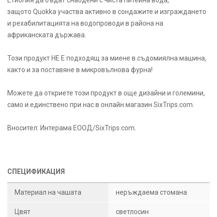
Етиопия да бъдат снабдени с чиста питейна вода,
защото Quokka участва активно в сондажите и изграждането
и рехабилитацията на водопроводи в района на
африканската държава.
Този продукт НЕ Е подходящ за миене в съдомиялна машина,
както и за поставяне в микровълнова фурна!
Можете да откриете този продукт в още дизайни и големини,
само и единствено при нас в онлайн магазин SixTrips.com.
Вносител: Интерама ЕООД/SixTrips.com.
СПЕЦИФИКАЦИЯ
Материал на чашата
неръждаема стомана
Цвят
светлосин