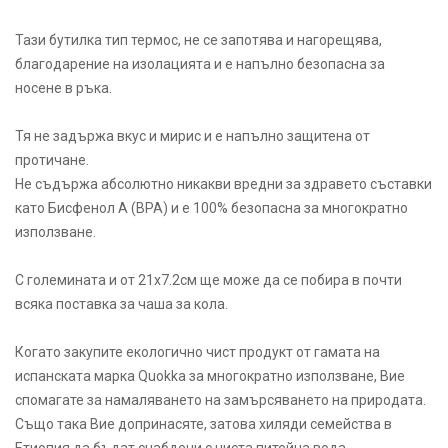
Тази бутилка тип термос, не се запотява и нагорещява,
благодарение на изолацията и е напълно безопасна за
носене в ръка.
Тя не задържа вкус и мирис и е напълно защитена от
протичане.
Не съдържа абсолютно никакви вредни за здравето съставки
като Бисфенол А (BPA) и е 100% безопасна за многократно
използване.
С големината и от 21х7.2см ще може да се побира в почти
всяка поставка за чаша за кола.
Когато закупите екологично чист продукт от гамата на
испанската марка Quokka за многократно използване, Вие
спомагате за намаляването на замърсяването на природата.
Също така Вие допринасяте, затова хиляди семейства в