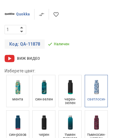
Quokka
Код: QA-11878
Наличен
ВИЖ ВИДЕО
Изберете цвят:
мента
син-зелен
черен-
светлосин
зелен
син-розов
черен
тъмен
тъмносин-