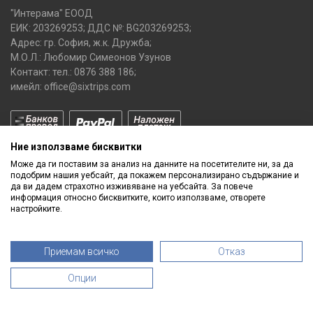
"Интерама" ЕООД
ЕИК: 203269253; ДДС №: BG203269253;
Адрес: гр. София, ж.к. Дружба;
М.О.Л.: Любомир Симеонов Узунов
Контакт: тел.:
0876 388 186
;
имейл:
office@sixtrips.com
Ние използваме бисквитки
Може да ги поставим за анализ на данните на посетителите ни, за да
подобрим нашия уебсайт, да покажем персонализирано съдържание и
да ви дадем страхотно изживяване на уебсайта. За повече
информация относно бисквитките, които използваме, отворете
настройките.
Получавай нашите
ПРОМОЦИИ
и
НОВИ ПРОДУКТИ
Приемам всичко
Отказ
Опции