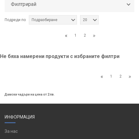
Филтрирай
Подреди по
Подразбиране
20
«
»
1
2
Не бяха намерени продукти с избраните филтри
«
»
1
2
Дамски чадъри на цена от 2 лв.
ИНФОРМАЦИЯ
За нас