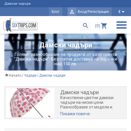
Дамски чадъри
€
Блог
Вход/Регистрация
(0)
Дамски чадъри
Голямо разнообразие на продукти от категорията
"Дамски чадъри". Безплатна доставка на поръчки
над 150 лв.
Начало
Чадъри
Дамски чадъри
Дамски чадъри
Качествени цветни дамски
чадъри на ниски цени.
Разнообразие от модели и
размери. Купете онлайн с бърза
Покажи повече
доставка.