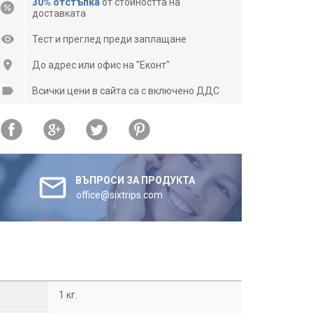
30% отстъпка
от стойността на
доставката
Тест и преглед преди заплащане
До адрес или офис на "Еконт"
Всички цени в сайта са с включено ДДС
ВЪПРОСИ ЗА ПРОДУКТА
office@sixtrips.com
1 кг.