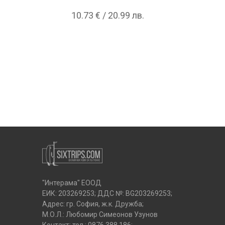
10.73 € / 20.99 лв.
1
"Интерама" ЕООД
ЕИК: 203269253; ДДС №: BG203269253;
Адрес: гр. София, ж.к. Дружба;
М.О.Л.: Любомир Симеонов Узунов