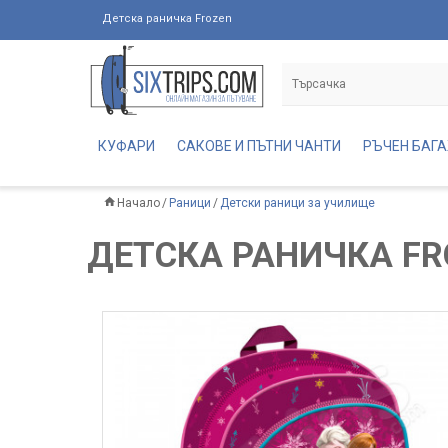
Детска раничка Frozen
КУФАРИ
САКОВЕ И ПЪТНИ ЧАНТИ
РЪЧЕН БАГ
Начало
Раници
Детски раници за училище
ДЕТСКА РАНИЧКА FR