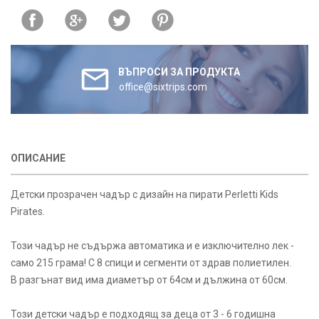
ВЪПРОСИ ЗА ПРОДУКТА
office@sixtrips.com
ОПИСАНИЕ
Детски прозрачен чадър с дизайн на пирати Perletti Kids
Pirates.
Този чадър не съдържа автоматика и е изключително лек -
само 215 грама! С 8 спици и сегменти от здрав полиетилен.
В разгънат вид има диаметър от 64см и дължина от 60см.
Този детски чадър е подходящ за деца от 3 - 6 годишна