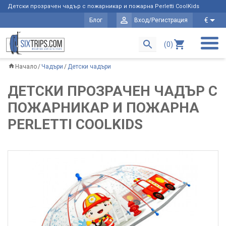
Детски прозрачен чадър с пожарникар и пожарна Perletti CoolKids
€
Блог
Вход/Регистрация
(0)
Начало
Чадъри
Детски чадъри
ДЕТСКИ ПРОЗРАЧЕН ЧАДЪР С
ПОЖАРНИКАР И ПОЖАРНА
PERLETTI COOLKIDS