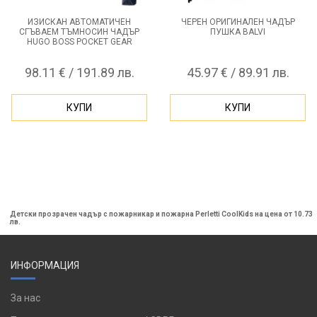
ИЗИСКАН АВТОМАТИЧЕН
ЧЕРЕН ОРИГИНАЛЕН ЧАДЪР
СГЪВАЕМ ТЪМНОСИН ЧАДЪР
ПУШКА BALVI
HUGO BOSS POCKET GEAR
98.11 € / 191.89 лв.
45.97 € / 89.91 лв.
КУПИ
КУПИ
Детски прозрачен чадър с пожарникар и пожарна Perletti CoolKids на цена от 10.73
лв.
ИНФОРМАЦИЯ
За нас