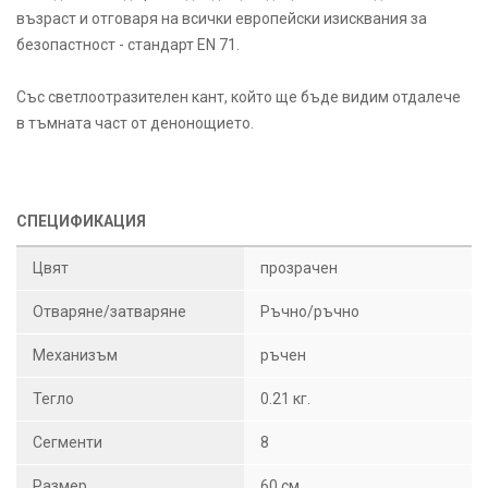
възраст и отговаря на всички европейски изисквания за
безопастност - стандарт EN 71.
Със светлоотразителен кант, който ще бъде видим отдалече
в тъмната част от денонощието.
СПЕЦИФИКАЦИЯ
Цвят
прозрачен
Отваряне/затваряне
Ръчно/ръчно
Механизъм
ръчен
Тегло
0.21 кг.
Сегменти
8
Размер
60 см.