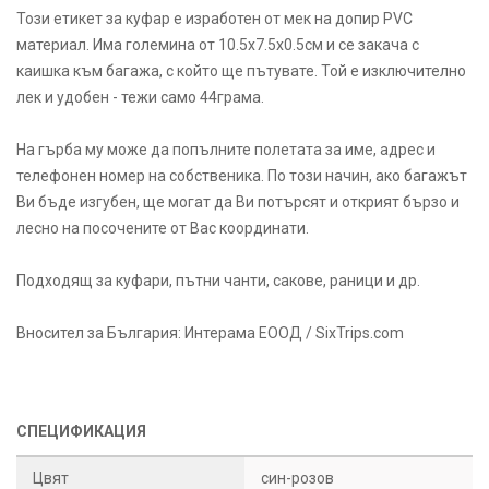
Този етикет за куфар е изработен от мек на допир PVC
материал. Има големина от 10.5х7.5х0.5см и се закача с
каишка към багажа, с който ще пътувате. Той е изключително
лек и удобен - тежи само 44грама.
На гърба му може да попълните полетата за име, адрес и
телефонен номер на собственика. По този начин, ако багажът
Ви бъде изгубен, ще могат да Ви потърсят и открият бързо и
лесно на посочените от Вас координати.
Подходящ за куфари, пътни чанти, сакове, раници и др.
Вносител за България: Интерама ЕООД / SixTrips.com
СПЕЦИФИКАЦИЯ
Цвят
син-розов