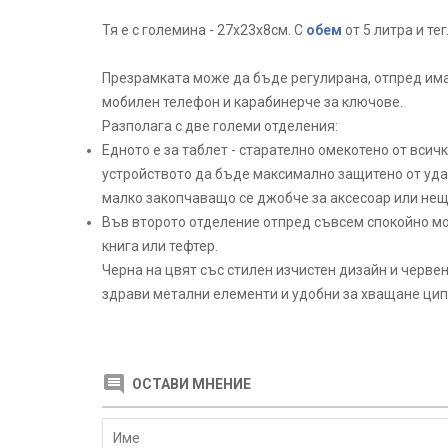
Тя е с големина - 27х23х8см. С
обем
от 5 литра и тегл
Презрамката може да бъде регулирана, отпред има
мобилен телефон и карабинерче за ключове.
Разполага с две големи отделения:
Едното е за таблет - старателно омекотено от всичк
устройството да бъде максимално защитено от уд
малко закопчаващо се джобче за аксесоар или нещ
Във второто отделение отпред съвсем спокойно м
книга или тефтер.
Черна на цвят със стилен изчистен дизайн и черве
здрави метални елементи и удобни за хващане цип
ОСТАВИ МНЕНИЕ