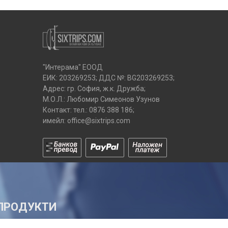
"Интерама" ЕООД
ЕИК: 203269253; ДДС №: BG203269253;
Адрес: гр. София, ж.к. Дружба;
М.О.Л.: Любомир Симеонов Узунов
Контакт: тел.:
0876 388 186
;
имейл:
office@sixtrips.com
ПРОДУКТИ