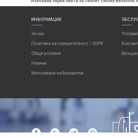
Изискана черна чанта за таблет Delsey Bellecour н
ИНФОРМАЦИЯ
ОБСЛУЖ
За нас
Условия
Политика на поверителност / GDPR
Контакт
Общи условия
Връщан
Новини
Използване на бисквитки