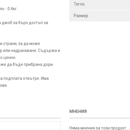
Тегло
о - 0.4кг.
Размер
 джоб за бърз достъп за
и страни, за да може
ар или надраскване. Съдържа и
о ценно.
оже да бъде прибрана дори
на подплата отвътре. Има
ове.
МНЕНИЯ
Няма мнения за този продукт