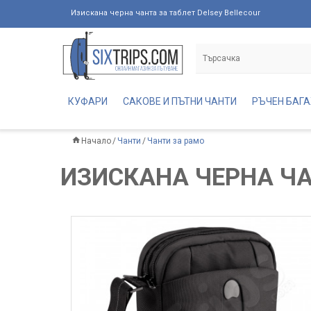
Изискана черна чанта за таблет Delsey Bellecour
КУФАРИ
САКОВЕ И ПЪТНИ ЧАНТИ
РЪЧЕН БАГ
Начало
Чанти
Чанти за рамо
ИЗИСКАНА ЧЕРНА ЧА