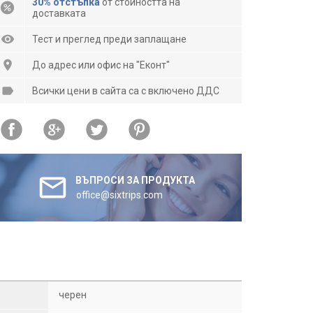
30% отстъпка
от стойността на
доставката
Тест и преглед преди заплащане
До адрес или офис на "Еконт"
Всички цени в сайта са с включено ДДС
ВЪПРОСИ ЗА ПРОДУКТА
office@sixtrips.com
черен