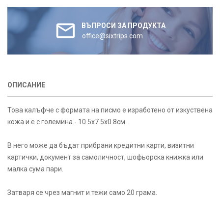
ВЪПРОСИ ЗА ПРОДУКТА
office@sixtrips.com
ОПИСАНИЕ
Това калъфче с формата на писмо е изработено от изкуствена
кожа и е с големина - 10.5х7.5х0.8см.
В него може да бъдат прибрани кредитни карти, визитни
картички, документ за самоличност, шофьорска книжка или
малка сума пари.
Затваря се чрез магнит и тежи само 20 грама.