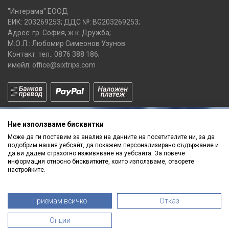
"Интерама" ЕООД
ЕИК: 203269253; ДДС №: BG203269253;
Адрес: гр. София, ж.к. Дружба;
М.О.Л.: Любомир Симеонов Узунов
Контакт: тел.:
0876 388 186
;
имейл:
office@sixtrips.com
Ние използваме бисквитки
Може да ги поставим за анализ на данните на посетителите ни, за да
подобрим нашия уебсайт, да покажем персонализирано съдържание и
да ви дадем страхотно изживяване на уебсайта. За повече
Получавай нашите
информация относно бисквитките, които използваме, отворете
ПРОМОЦИИ
и
НОВИ ПРОДУКТИ
настройките.
Приемам всичко
Отказ
Опции