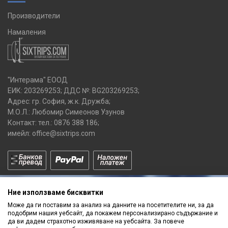
Производители
Намаления
"Интерама" ЕООД
ЕИК: 203269253; ДДС №: BG203269253;
Адрес: гр. София, ж.к. Дружба;
М.О.Л.: Любомир Симеонов Узунов
Контакт: тел.:
0876 388 186
;
имейл:
office@sixtrips.com
Ние използваме бисквитки
Може да ги поставим за анализ на данните на посетителите ни, за да
подобрим нашия уебсайт, да покажем персонализирано съдържание и
да ви дадем страхотно изживяване на уебсайта. За повече
Получавай нашите