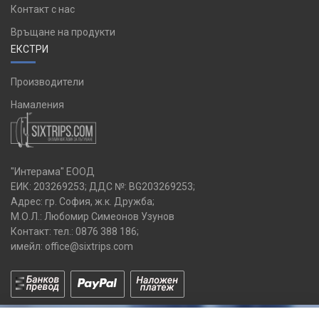
Контакт с нас
Връщане на продукти
ЕКСТРИ
Производители
Намаления
"Интерама" ЕООД
ЕИК: 203269253; ДДС №: BG203269253;
Адрес: гр. София, ж.к. Дружба;
М.О.Л.: Любомир Симеонов Узунов
Контакт: тел.:
0876 388 186
;
имейл:
office@sixtrips.com