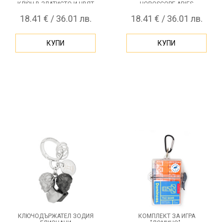
КЛЮЧ В ЗЛАТИСТО И ЦВЯТ
HOROSCOPE ARIES
РОЗОВО ЗЛАТО
18.41 € / 36.01 лв.
18.41 € / 36.01 лв.
METALMORPHOSE KEY TO
MY HEART
КУПИ
КУПИ
КЛЮЧОДЪРЖАТЕЛ ЗОДИЯ
КОМПЛЕКТ ЗА ИГРА