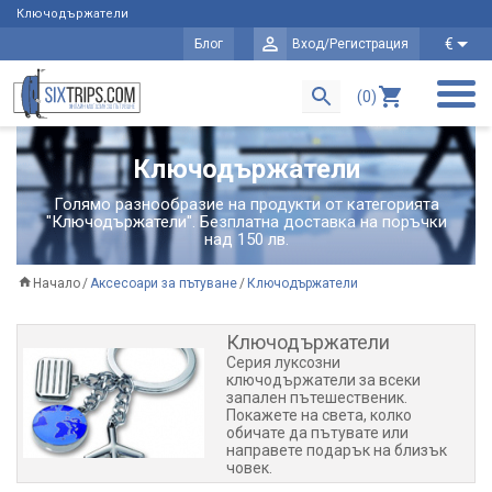
Ключодържатели
€
Блог
Вход/Регистрация
(0)
Ключодържатели
Голямо разнообразие на продукти от категорията
"Ключодържатели". Безплатна доставка на поръчки
над 150 лв.
Начало
Аксесоари за пътуване
Ключодържатели
Ключодържатели
Серия луксозни
ключодържатели за всеки
запален пътешественик.
Покажете на света, колко
обичате да пътувате или
направете подарък на близък
човек.