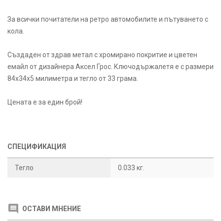
За всички почитатели на ретро автомобилите и пътуването с
кола.
Създаден от здрав метал с хромирано покритие и цветен
емайл от дизайнера Аксел Грос. Ключодържалетя е с размери
84х34х5 милиметра и тегло от 33 грама.
Цената е за един брой!
СПЕЦИФИКАЦИЯ
Тегло
0.033 кг.
ОСТАВИ МНЕНИЕ