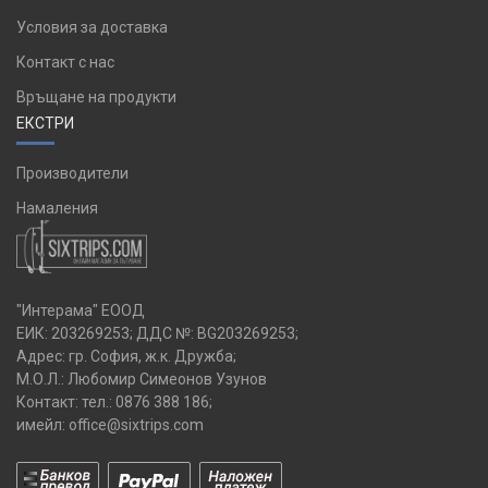
Условия за доставка
Контакт с нас
Връщане на продукти
ЕКСТРИ
Производители
Намаления
"Интерама" ЕООД
ЕИК: 203269253; ДДС №: BG203269253;
Адрес: гр. София, ж.к. Дружба;
М.О.Л.: Любомир Симеонов Узунов
Контакт: тел.:
0876 388 186
;
имейл:
office@sixtrips.com