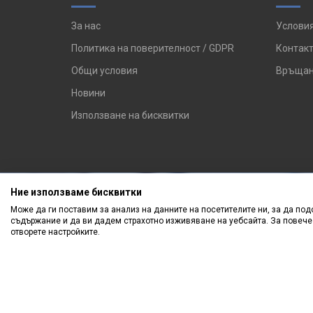
За нас
Условия
Политика на поверителност / GDPR
Контакт
Общи условия
Връщан
Новини
Използване на бисквитки
Ние използваме бисквитки
Може да ги поставим за анализ на данните на посетителите ни, за да п
съдържание и да ви дадем страхотно изживяване на уебсайта. За повече
отворете настройките.