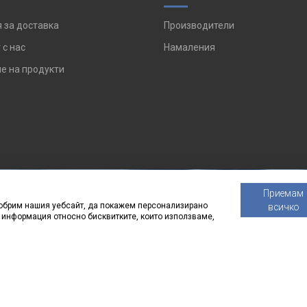
 за доставка
Производители
 с нас
Намаления
е на продукти
Приемам
одобрим нашия уебсайт, да покажем персонализирано
всичко
Получавай нашите
 информация относно бисквитките, които използваме,
ПРОМОЦИИ
и
НОВИ 