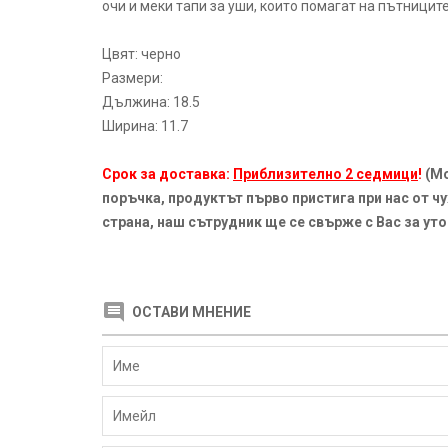
очи и меки тапи за уши, които помагат на пътниците
Цвят: черно
Размери:
Дължина: 18.5
Ширина: 11.7
Срок за доставка:
Приблизително 2 седмици
!
(Мо
поръчка, продуктът първо пристига при нас от ч
страна, наш сътрудник ще се свърже с Вас за уто
ОСТАВИ МНЕНИЕ