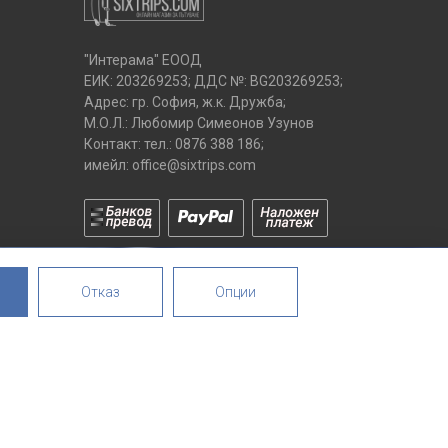
"Интерама" ЕООД
ЕИК: 203269253; ДДС №: BG203269253;
Адрес: гр. София, ж.к. Дружба;
М.О.Л.: Любомир Симеонов Узунов
Контакт: тел.:
0876 388 186
;
имейл:
office@sixtrips.com
Отказ
Опции
ПРОДУКТИ