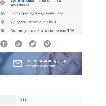
30% отстъпка
от стойността на
доставката
Тест и преглед преди заплащане
До адрес или офис на "Еконт"
Всички цени в сайта са с включено ДДС
ВЪПРОСИ ЗА ПРОДУКТА
office@sixtrips.com
0.1 кг.