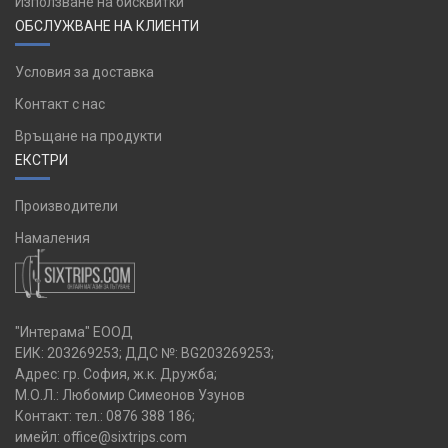
Използване на бисквитки
ОБСЛУЖВАНЕ НА КЛИЕНТИ
Условия за доставка
Контакт с нас
Връщане на продукти
ЕКСТРИ
Производители
Намаления
"Интерама" ЕООД
ЕИК: 203269253; ДДС №: BG203269253;
Адрес: гр. София, ж.к. Дружба;
М.О.Л.: Любомир Симеонов Узунов
Контакт: тел.:
0876 388 186
;
имейл:
office@sixtrips.com