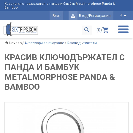
Красив ключодържател с панда и бамбук Metalmorphose Panda &
Bamboo
€
Блог
Вход/Регистрация
(0)
Начало
Аксесоари за пътуване
Ключодържатели
КРАСИВ КЛЮЧОДЪРЖАТЕЛ С
ПАНДА И БАМБУК
METALMORPHOSE PANDA &
BAMBOO