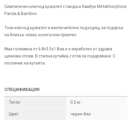
Симпатичен ключодържател с панда и бамбук Metalmorphose
Panda & Bamboo.
Този ключодържател е изключително подходящ за подарък
на близък човек, колега или приятел.
Има големина от 6.8х3.5х1.8см и е изработен от здрава
цинкова сплав. В стилна кутийка, готов за подаряване. С
послание на кутията.
СПЕЦИФИКАЦИЯ
Тегло
0.2 кг.
Цвят
черен-бял