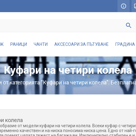
АЖ
РАНИЦИ
ЧАНТИ
АКСЕСОАРИ ЗА ПЪТУВАНЕ
ГРАДИНА
Куфари на четири колела
 от категорията "Куфари на четири колела". Безплатна
ри колела
образие от модели куфари на четири колела. Всеки куфар с четири
ременно качествен и на ниска поносима ниска цена. Едно от най-
 те поемат цялата тежест на багажа ви. Изключително стабилен е и