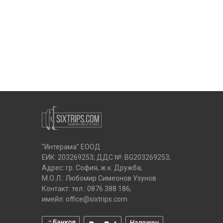
"Интерама" ЕООД
ЕИК: 203269253; ДДС №: BG203269253;
Адрес: гр. София, ж.к. Дружба;
М.О.Л.: Любомир Симеонов Узунов
Контакт: тел.:
0876 388 186
;
имейл:
office@sixtrips.com