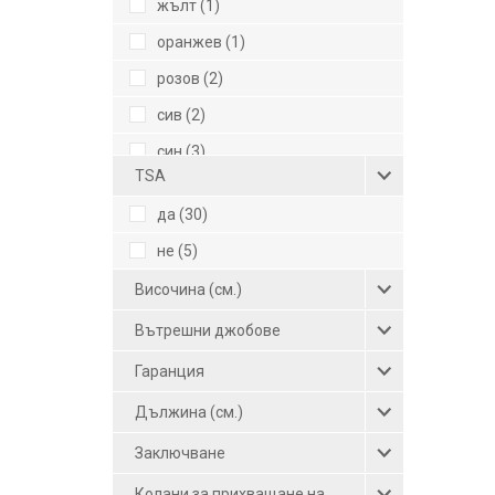
жълт (1)
оранжев (1)
розов (2)
сив (2)
син (3)
TSA
сребрист (2)
да (30)
тъмносив (1)
не (5)
тъмносин (2)
Височина (см.)
червен (1)
Вътрешни джобове
червено вино (1)
черен (14)
Гаранция
черен-сив (2)
Дължина (см.)
шампанско (2)
Заключване
Колани за прихващане на