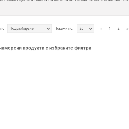
ато сте на опашката на летището, при придвижване напред, можете
 на куфара с четири колела също не са подценяване. При неравни
съпротивление мeжду колелетата и земята. Наличието на толкова 
. Ако искате да го използвате дърпайки го само на две колела, то 
ова. При наклон багажът Ви може да сам да избяга.
«
»
 по
Подразбиране
Покажи по:
1
2
20
 намерени продукти с избраните филтри