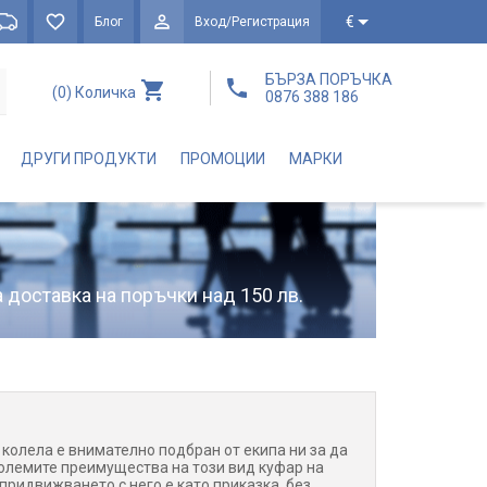
€
Блог
Вход/Регистрация
БЪРЗА ПОРЪЧКА
(0)
Количка
0876 388 186
ДРУГИ ПРОДУКТИ
ПРОМОЦИИ
МАРКИ
 доставка на поръчки над 150 лв.
 колела е внимателно подбран от екипа ни за да
големите преимущества на този вид куфар на
 придвижването с него е като приказка, без