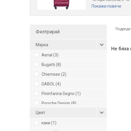
никакви усилия. Ког
Покажи повече
напред. Негативите
защото има голямо 
заемат повече място
предназначени за т
Подреди
Филтрирай
Mарка
Не бяха
Aerial (3)
Bugatti (8)
Chiemsee (2)
GABOL (4)
Pininfarina Segno (1)
Porsche Design (8)
Цвят
Puccini (4)
WENGER (5)
каки (1)