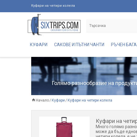
Куфари на четири колела
КУФАРИ
САКОВЕ И ПЪТНИ ЧАНТИ
РЪЧЕН БАГ
Голямо разнообразие на продукти
Начало
Куфари
Куфари на четири колела
Куфари на чети
Много голямо разно
може да бъде еднов
четири колела, е че