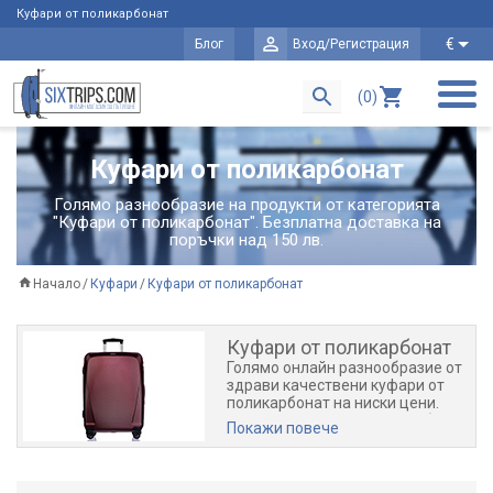
Куфари от поликарбонат
€
Блог
Вход/Регистрация
(0)
Куфари от поликарбонат
Голямо разнообразие на продукти от категорията
"Куфари от поликарбонат". Безплатна доставка на
поръчки над 150 лв.
Начало
Куфари
Куфари от поликарбонат
Куфари от поликарбонат
Голямо онлайн разнообразие от
здрави качествени куфари от
поликарбонат на ниски цени.
Този вид куфар от поликарбонат
Покажи повече
е най-здрав и устойчив на
подхвърляния и удар и от най-
висок клас. При нас ще откриете
различни марки поликарбонатни