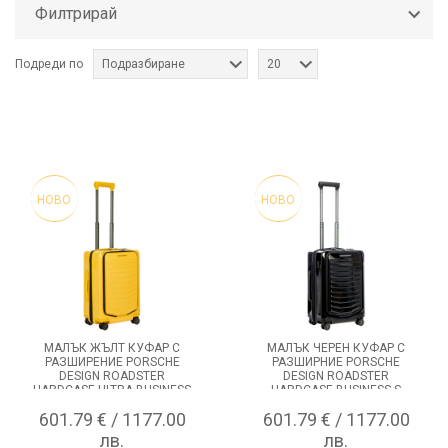
Филтрирай
куфари на изключително високо
качество и на ниска цена. Това е
възможно благодарение на
доброто съотношение цена-
Подреди по
Подразбиране
20
качество, което сме съчетали
при нас в онлайн магазин
SixTrips.com
НОВО
НОВО
МАЛЪК ЖЪЛТ КУФАР С
МАЛЪК ЧЕРЕН КУФАР С
РАЗШИРЕНИЕ PORSCHE
РАЗШИРНИЕ PORSCHE
DESIGN ROADSTER
DESIGN ROADSTER
HARDCASE ULTRA BUSINESS
HARDCASE BUSINESS S
S
601.79 € / 1177.00
601.79 € / 1177.00
лв.
лв.