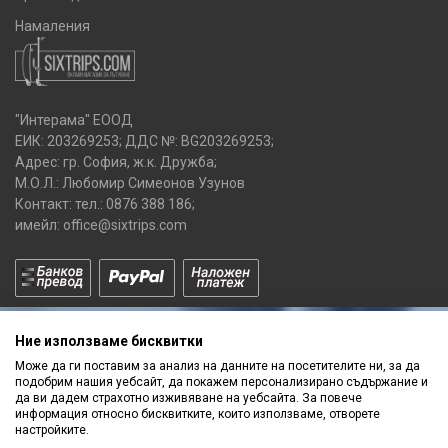
Намаления
"Интерама" ЕООД
ЕИК: 203269253; ДДС №: BG203269253;
Адрес: гр. София, ж.к. Дружба;
М.О.Л.: Любомир Симеонов Узунов
Контакт: тел.:
0876 388 186
;
имейл:
office@sixtrips.com
Ние използваме бисквитки
Може да ги поставим за анализ на данните на посетителите ни, за да
подобрим нашия уебсайт, да покажем персонализирано съдържание и
да ви дадем страхотно изживяване на уебсайта. За повече
Получавай нашите
информация относно бисквитките, които използваме, отворете
ПРОМОЦИИ
и
НОВИ ПРОДУКТИ
настройките.