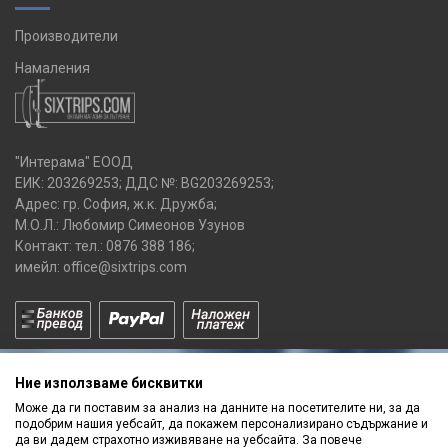
Производители
Намаления
"Интерама" ЕООД
ЕИК: 203269253; ДДС №: BG203269253;
Адрес: гр. София, ж.к. Дружба;
М.О.Л.: Любомир Симеонов Узунов
Контакт: тел.:
0876 388 186
;
имейл:
office@sixtrips.com
Ние използваме бисквитки
Може да ги поставим за анализ на данните на посетителите ни, за да
подобрим нашия уебсайт, да покажем персонализирано съдържание и
да ви дадем страхотно изживяване на уебсайта. За повече