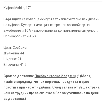
Куфар Mobile, 17"
Въртящите се колелца осигуряват изключително лек дизайн
на куфара. Куфарът има цип, вътрешен органайзер на
джобовете и ТСА - заключване за допълнителна сигурност.
Поликарбонат и ABS
Цвят: Сребрист
Дължина: 44
Ширина: 21
Височина: 41.5
Срок за доставка:
Приблизително 2 седмици
! (Моля,
имайте впредвид, че при поръчка, продуктът първо
пристига при нас от чужбина! След заявка от Ваша страна,
наш сътрудник ще се свърже с Вас за уточняване на деня
за доставка.)