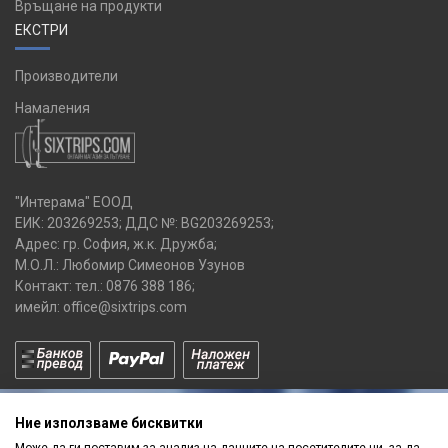
Връщане на продукти
ЕКСТРИ
Производители
Намаления
"Интерама" ЕООД
ЕИК: 203269253; ДДС №: BG203269253;
Адрес: гр. София, ж.к. Дружба;
М.О.Л.: Любомир Симеонов Узунов
Контакт: тел.:
0876 388 186
;
имейл:
office@sixtrips.com
Ние използваме бисквитки