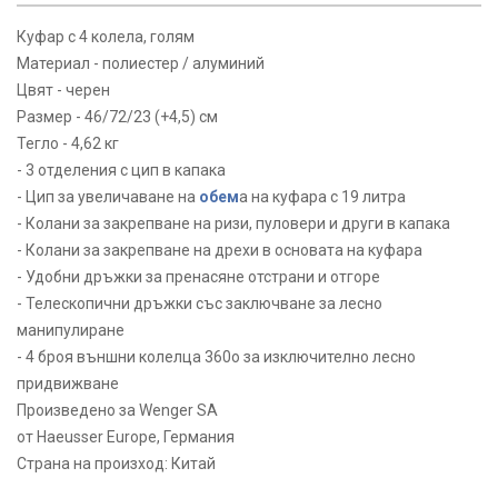
Куфар с 4 колела, голям
Материал - полиестер / алуминий
Цвят - черен
Размер - 46/72/23 (+4,5) см
Тегло - 4,62 кг
- 3 отделения с цип в капака
- Цип за увеличаване на
обем
а на куфара с 19 литра
- Колани за закрепване на ризи, пуловери и други в капака
- Колани за закрепване на дрехи в основата на куфара
- Удобни дръжки за пренасяне отстрани и отгоре
- Телескопични дръжки със заключване за лесно
манипулиране
- 4 броя външни колелца 360о за изключително лесно
придвижване
Произведено за Wenger SA
от Haeusser Europe, Германия
Страна на произход: Китай