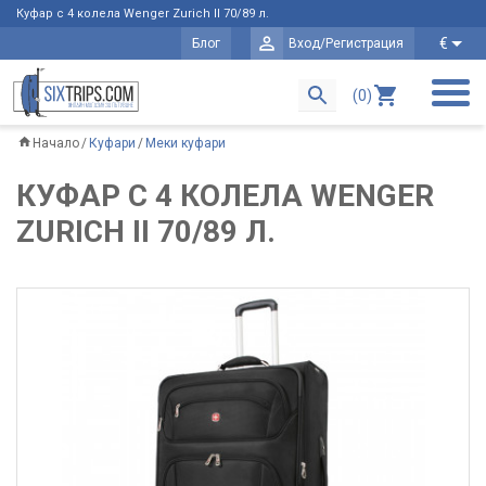
Куфар с 4 колела Wenger Zurich II 70/89 л.
€
Блог
Вход/Регистрация
(0)
Начало
Куфари
Меки куфари
КУФАР С 4 КОЛЕЛА WENGER
ZURICH II 70/89 Л.