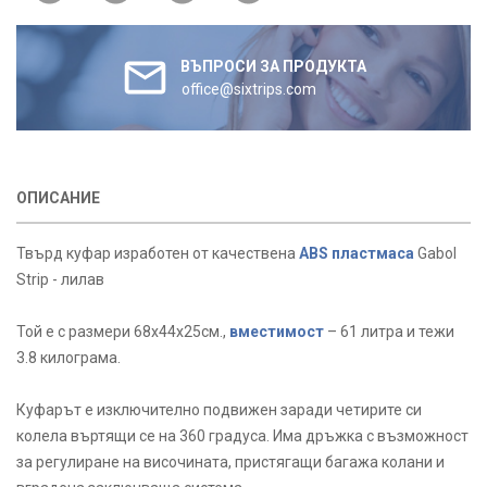
ВЪПРОСИ ЗА ПРОДУКТА
office@sixtrips.com
ОПИСАНИЕ
Твърд куфар изработен от качествена
ABS пластмаса
Gabol
Strip - лилав
Той е с размери 68x44х25см.,
вместимост
– 61 литра и тежи
3.8 килограма.
Куфарът е изключително подвижен заради четирите си
колела въртящи се на 360 градуса. Има дръжка с възможност
за регулиране на височината, пристягащи багажа колани и