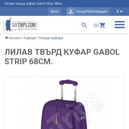
Лилав твърд куфар Gabol Strip 68см.
€
Блог
Вход/Регистрация
(0)
Начало
Куфари
Твърди куфари
ЛИЛАВ ТВЪРД КУФАР GABOL
STRIP 68СМ.