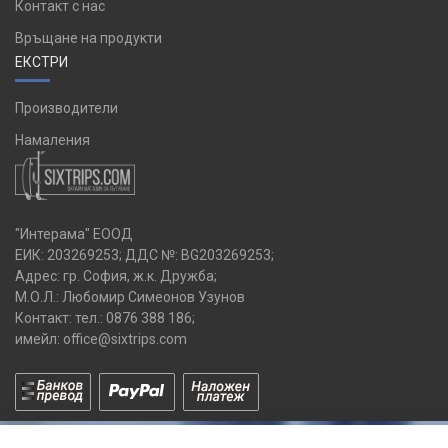
Контакт с нас
Връщане на продукти
ЕКСТРИ
Производители
Намаления
"Интерама" ЕООД
ЕИК: 203269253; ДДС №: BG203269253;
Адрес: гр. София, ж.к. Дружба;
М.О.Л.: Любомир Симеонов Узунов
Контакт: тел.:
0876 388 186
;
имейл:
office@sixtrips.com