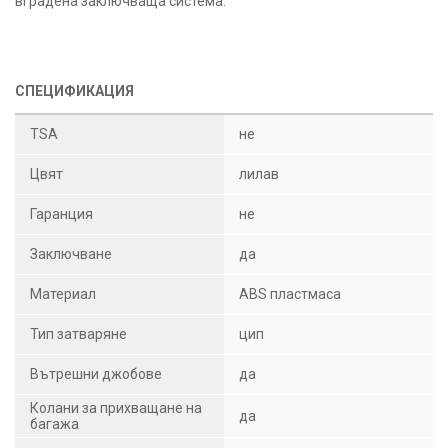
вградена заключваща система.
СПЕЦИФИКАЦИЯ
TSA
не
Цвят
лилав
Гаранция
не
Заключване
да
Материал
ABS пластмаса
Тип затваряне
цип
Вътрешни джобове
да
Колани за прихващане на
да
багажа