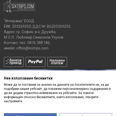
"Интерама" ЕООД
ЕИК: 203269253; ДДС №: BG203269253;
Адрес: гр. София, ж.к. Дружба;
М.О.Л.: Любомир Симеонов Узунов
Контакт: тел.:
0876 388 186
;
имейл:
office@sixtrips.com
Ние използваме бисквитки
Може да ги поставим за анализ на данните на посетителите ни, за да
подобрим нашия уебсайт, да покажем персонализирано съдържание и
да ви дадем страхотно изживяване на уебсайта. За повече
Получавай нашите
информация относно бисквитките, които използваме, отворете
ПРОМОЦИИ
и
НОВИ ПРОДУКТИ
настройките.