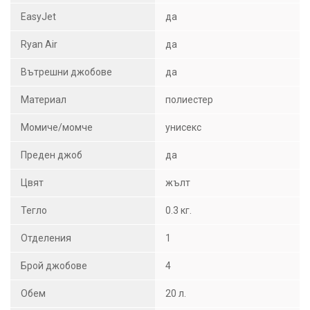
EasyJet
да
Ryan Air
да
Вътрешни джобове
да
Материал
полиестер
Момиче/момче
унисекс
Преден джоб
да
Цвят
жълт
Тегло
0.3 кг.
Отделения
1
Брой джобове
4
Обем
20 л.