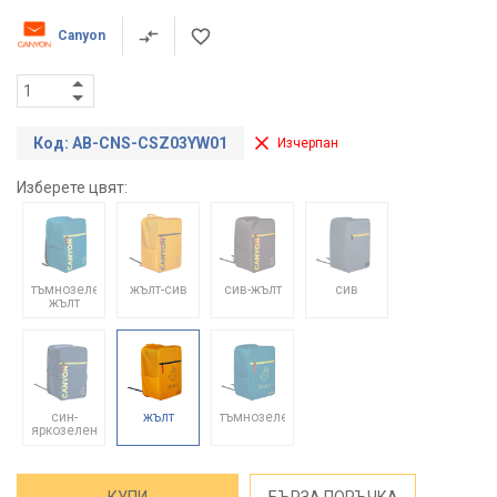
Canyon
Код: AB-CNS-CSZ03YW01
Изчерпан
Изберете цвят:
тъмнозелен-
жълт-сив
сив-жълт
сив
жълт
син-
жълт
тъмнозелен
яркозелен