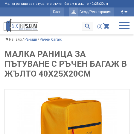
Малка раница за пътуване с ръчен багаж в жълто 40х25х20см
€
Блог
Вход/Регистрация
(0)
Начало
Раници
Ръчен багаж
МАЛКА РАНИЦА ЗА
ПЪТУВАНЕ С РЪЧЕН БАГАЖ В
ЖЪЛТО 40Х25Х20СМ