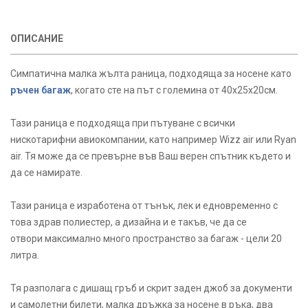
ОПИСАНИЕ
Симпатична малка жълта раница, подходяща за носене като
ръчен багаж
, когато сте на път с големина от 40х25х20см.
Тази раница е подходяща при пътуване с всички
нискотарифни авиокомпании, като например Wizz air или Ryan
air. Тя може да се превърне във Ваш верен спътник където и
да се намирате.
Тази раница е изработена от тънък, лек и едновременно с
това здрав полиестер, а дизайна и е такъв, че да се
отвори максимално много пространство за багаж - цели 20
литра.
Тя разполага с дишащ гръб и скрит заден джоб за документи
и самолетни билети, малка дръжка за носене в ръка, два