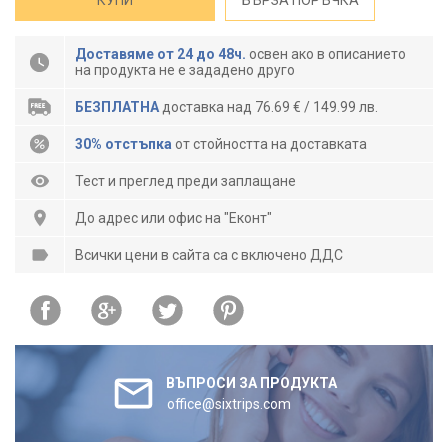
КУПИ
БЪРЗА ПОРЪЧКА
Доставяме от 24 до 48ч.
освен ако в описанието
на продукта не е зададено друго
БЕЗПЛАТНА
доставка над 76.69 € / 149.99 лв.
30% отстъпка
от стойността на доставката
Тест и преглед преди заплащане
До адрес или офис на "Еконт"
Всички цени в сайта са с включено ДДС
ВЪПРОСИ ЗА ПРОДУКТА
office@sixtrips.com