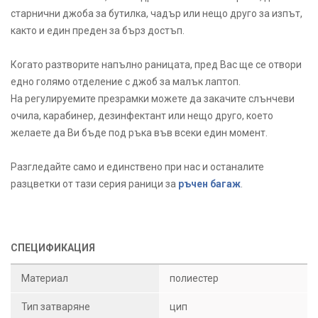
старнични джоба за бутилка, чадър или нещо друго за изпът,
както и един преден за бърз достъп.
Когато разтворите напълно раницата, пред Вас ще се отвори
едно голямо отделение с джоб за малък лаптоп.
На регулируемите презрамки можете да закачите слънчеви
очила, карабинер, дезинфектант или нещо друго, което
желаете да Ви бъде под ръка във всеки един момент.
Разгледайте само и единствено при нас и останалите
разцветки от тази серия раници за
ръчен багаж
.
СПЕЦИФИКАЦИЯ
Материал
полиестер
Тип затваряне
цип