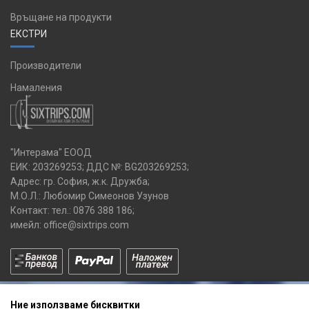
Връщане на продукти
ЕКСТРИ
Производители
Намаления
"Интерама" ЕООД
ЕИК: 203269253; ДДС №: BG203269253;
Адрес: гр. София, ж.к. Дружба;
М.О.Л.: Любомир Симеонов Узунов
Контакт: тел.:
0876 388 186
;
имейл:
office@sixtrips.com
Ние използваме бисквитки