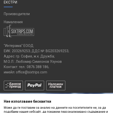
ЕКСТРИ
Производители
Намаления
"Интерама" ЕООД
ЕИК: 203269253; ДДС №: BG203269253;
Адрес: гр. София, ж.к. Дружба;
М.О.Л.: Любомир Симеонов Узунов
Контакт: тел.:
0876 388 186
;
имейл:
office@sixtrips.com
Ние използваме бисквитки
Може да ги поставим за анализ на данните на посетителите ни, за да
подобрим нашия уебсайт, да покажем персонализирано съдържание и