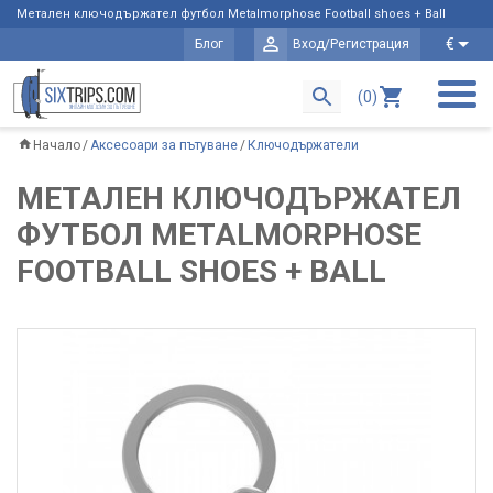
Метален ключодържател футбол Metalmorphose Football shoes + Ball
€
Блог
Вход/Регистрация
(0)
Начало
Аксесоари за пътуване
Ключодържатели
МЕТАЛЕН КЛЮЧОДЪРЖАТЕЛ
ФУТБОЛ METALMORPHOSE
FOOTBALL SHOES + BALL