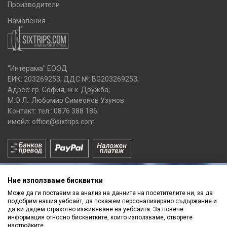
Производители
Намаления
"Интерама" ЕООД
ЕИК: 203269253; ДДС №: BG203269253;
Адрес: гр. София, ж.к. Дружба;
М.О.Л.: Любомир Симеонов Узунов
Контакт: тел.:
0876 388 186
;
имейл:
office@sixtrips.com
Ние използваме бисквитки
Може да ги поставим за анализ на данните на посетителите ни, за да
подобрим нашия уебсайт, да покажем персонализирано съдържание и
да ви дадем страхотно изживяване на уебсайта. За повече
Получавай нашите
информация относно бисквитките, които използваме, отворете
настройките.