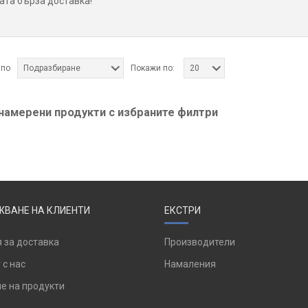
ата бърза доставка!
 по
Подразбиране
Покажи по:
20
 намерени продукти с избраните филтри
ВАНЕ НА КЛИЕНТИ
ЕКСТРИ
 за доставка
Производители
 с нас
Намаления
е на продукти