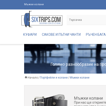
Мъжки колани
КУФАРИ
САКОВЕ И ПЪТНИ ЧАНТИ
РЪЧЕН БАГ
Голямо разнообразие на про
Начало
Портфейли и колани
Мъжки колани
Мъжки колани
При нас ще откриете