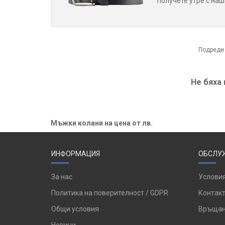
получете утре с наш
Подреди
Не бяха
Мъжки колани на цена от лв.
ИНФОРМАЦИЯ
ОБСЛУЖ
За нас
Условия
Политика на поверителност / GDPR
Контакт
Общи условия
Връщан
Новини