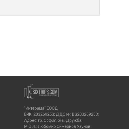
"Интерама" ЕООД
ЕИК: 203269253; ДДС №: BG203269253;
Адрес: гр. София, ж.к. Дружба;
М.О.Л.: Любомир Симеонов Узунов