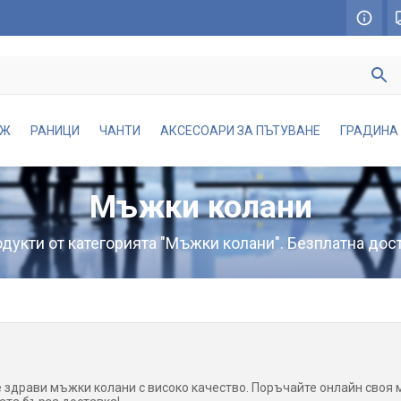
АЖ
РАНИЦИ
ЧАНТИ
АКСЕСОАРИ ЗА ПЪТУВАНЕ
ГРАДИНА
Мъжки колани
дукти от категорията "Мъжки колани". Безплатна дост
 здрави мъжки колани с високо качество. Поръчайте онлайн своя м