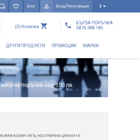
€
Блог
Вход/Регистрация
БЪРЗА ПОРЪЧКА
(0)
Количка
0876 388 186
ДРУГИ ПРОДУКТИ
ПРОМОЦИИ
МАРКИ
авка на поръчки над 150 лв.
ъжки колан сега, на отлична цена и го