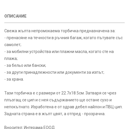
ОПИСАНИЕ
Свежа жълта непромокаема торбичка предназначена за:
- пренасяне на течности в ръчния багаж, когато пътувате със
самолет;
- за мобилни устройства или плажни масла, когато сте на
плажа;
- за бельо или бански;
- за други принадлежности или документи за изпът;
- за храна.
Тази торбичка е с размери от 22.7х18.5см. Затваря се чрез
плъзгащ се цип и с нея съдържанието ще остане сухо и
непокътнато. Изработена е от здрав дебел найлон и ПВЦ цип.
Задната страна е в жълт цвят, а отпред - прозрачна.
Вносител: Интерама ЕООД