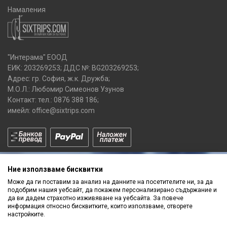
Намаления
"Интерама" ЕООД
ЕИК: 203269253; ДДС №: BG203269253;
Адрес: гр. София, ж.к. Дружба;
М.О.Л.: Любомир Симеонов Узунов
Контакт: тел.:
0876 388 186
;
имейл:
office@sixtrips.com
Ние използваме бисквитки
Може да ги поставим за анализ на данните на посетителите ни, за да
подобрим нашия уебсайт, да покажем персонализирано съдържание и
да ви дадем страхотно изживяване на уебсайта. За повече
Получавай нашите
информация относно бисквитките, които използваме, отворете
ПРОМОЦИИ
и
НОВИ ПРОДУКТИ
настройките.