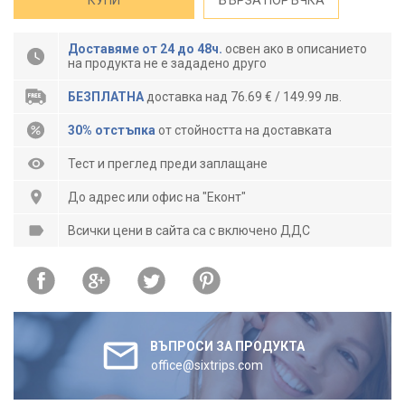
КУПИ
БЪРЗА ПОРЪЧКА
Доставяме от 24 до 48ч.
освен ако в описанието
на продукта не е зададено друго
БЕЗПЛАТНА
доставка над 76.69 € / 149.99 лв.
30% отстъпка
от стойността на доставката
Тест и преглед преди заплащане
До адрес или офис на "Еконт"
Всички цени в сайта са с включено ДДС
ВЪПРОСИ ЗА ПРОДУКТА
office@sixtrips.com