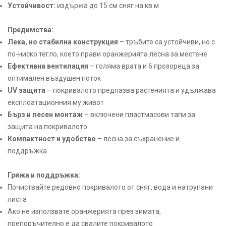
Устойчивост:
издържа до 15 см сняг на кв.м
Предимства:
Лека, но стабилна конструкция
– тръбите са устойчиви, но с
по-ниско тегло, което прави оранжерията лесна за местене
Ефективна вентилация
– голяма врата и 6 прозореца за
оптимален въздушен поток
UV защита
– покривалото предпазва растенията и удължава
експлоатационния му живот
Бърз и лесен монтаж
– включени пластмасови тапи за
защита на покривалото
Компактност и удобство
– лесна за съхранение и
поддръжка
Грижа и поддръжка:
Почиствайте редовно покривалото от сняг, вода и натрупани
листа
Ако не използвате оранжерията през зимата,
препоръчително е да свалите покривалото