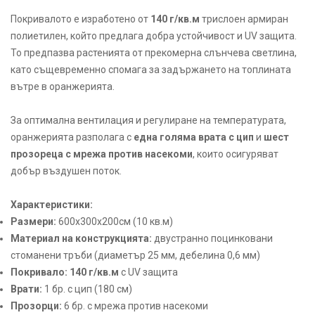
Покривалото е изработено от
140 г/кв.м
трислоен армиран
полиетилен, който предлага добра устойчивост и UV защита.
То предпазва растенията от прекомерна слънчева светлина,
като същевременно спомага за задържането на топлината
вътре в оранжерията.
За оптимална вентилация и регулиране на температурата,
оранжерията разполага с
една голяма врата с цип
и
шест
прозореца с мрежа против насекоми
, които осигуряват
добър въздушен поток.
Характеристики:
Размери:
600х300х200см (10 кв.м)
Материал на конструкцията:
двустранно поцинковани
стоманени тръби (диаметър 25 мм, дебелина 0,6 мм)
Покривало:
140 г/кв.м
с UV защита
Врати:
1 бр. с цип (180 см)
Прозорци:
6 бр. с мрежа против насекоми