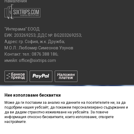
Намаления
"Интерама" ЕООД
ЕИК: 203269253; ДДС №: BG203269253;
Адрес: гр. София, ж.к. Дружба;
М.О.Л.: Любомир Симеонов Узунов
Контакт: тел.:
0876 388 186
;
имейл:
office@sixtrips.com
Ние използваме бисквитки
Може да ги поставим за анализ на данните на посетителите ни, за да
подобрим нашия уебсайт, да покажем персонализирано съдържание и
да ви дадем страхотно изживяване на уебсайта. За повече
Получавай нашите
информация относно бисквитките, които използваме, отворете
ПРОМОЦИИ
и
НОВИ ПРОДУКТИ
настройките.