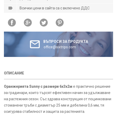
Всички цени в сайта са с включено ДДС
ВЪПРОСИ ЗА ПРОДУКТА
office@sixtrips.com
ОПИСАНИЕ
Оранжерията Sunny с размери 6х3х2м
е практично решение
за градинари, които търсят ефективен начин за удължаване
на растежния сезон. Със здрава конструкция от поцинковани
стоманени тръби с диаметър 25 мм и дебелина 0,6 мм, тя
осигурява стабилност и защита за растенията.