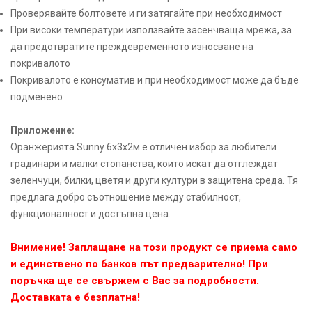
Проверявайте болтовете и ги затягайте при необходимост
При високи температури използвайте засенчваща мрежа, за
да предотвратите преждевременното износване на
покривалото
Покривалото е консуматив и при необходимост може да бъде
подменено
Приложение:
Оранжерията Sunny 6х3х2м е отличен избор за любители
градинари и малки стопанства, които искат да отглеждат
зеленчуци, билки, цветя и други култури в защитена среда. Тя
предлага добро съотношение между стабилност,
функционалност и достъпна цена.
Внимение! Заплащане на този продукт се приема само
и единствено по банков път предварително! При
поръчка ще се свържем с Вас за подробности.
Доставката е безплатна!