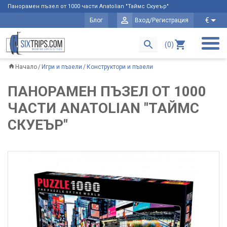
Панорамен пъзел от 1000 части Anatolian "Таймс Скуеър"
€
Блог
Вход/Регистрация
(0)
Начало
Игри и пъзели
Конструктори и пъзели
ПАНОРАМЕН ПЪЗЕЛ ОТ 1000
ЧАСТИ ANATOLIAN "ТАЙМС
СКУЕЪР"