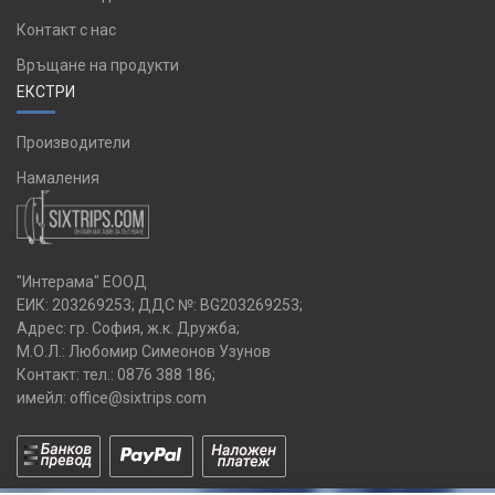
Контакт с нас
Връщане на продукти
ЕКСТРИ
Производители
Намаления
"Интерама" ЕООД
ЕИК: 203269253; ДДС №: BG203269253;
Адрес: гр. София, ж.к. Дружба;
М.О.Л.: Любомир Симеонов Узунов
Контакт: тел.:
0876 388 186
;
имейл:
office@sixtrips.com