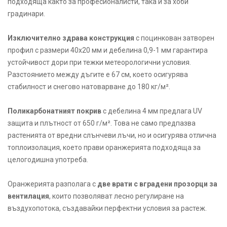
подходяща както за професионалисти, така и за хоби
градинари.
Изключително здрава конструкция
с поцинкован затворен
профил с размери 40х20 мм и дебелина 0,9-1 мм гарантира
устойчивост дори при тежки метеорологични условия.
Разстоянието между дъгите е 67 см, което осигурява
стабилност и снегово натоварване до 180 кг/м².
Поликарбонатният покрив
с дебелина 4 мм предлага UV
защита и плътност от 650 г/м². Това не само предпазва
растенията от вредни слънчеви лъчи, но и осигурява отлична
топлоизолация, което прави оранжерията подходяща за
целогодишна употреба.
Оранжерията разполага с
две врати с вградени прозорци за
вентилация
, които позволяват лесно регулиране на
въздухопотока, създавайки перфектни условия за растеж.