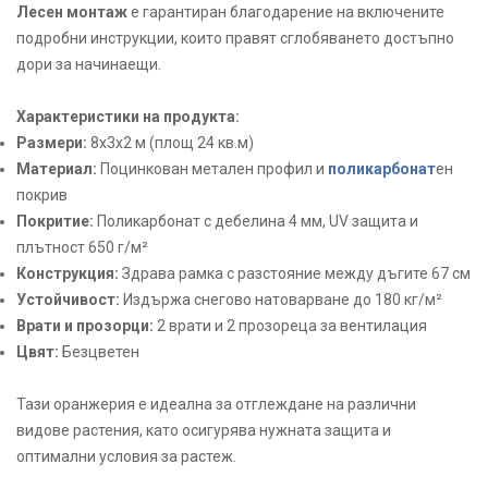
Лесен монтаж
е гарантиран благодарение на включените
подробни инструкции, които правят сглобяването достъпно
дори за начинаещи.
Характеристики на продукта:
Размери:
8х3х2 м (площ 24 кв.м)
Материал:
Поцинкован метален профил и
поликарбонат
ен
покрив
Покритие:
Поликарбонат с дебелина 4 мм, UV защита и
плътност 650 г/м²
Конструкция:
Здрава рамка с разстояние между дъгите 67 см
Устойчивост:
Издържа снегово натоварване до 180 кг/м²
Врати и прозорци:
2 врати и 2 прозореца за вентилация
Цвят:
Безцветен
Тази оранжерия е идеална за отглеждане на различни
видове растения, като осигурява нужната защита и
оптимални условия за растеж.