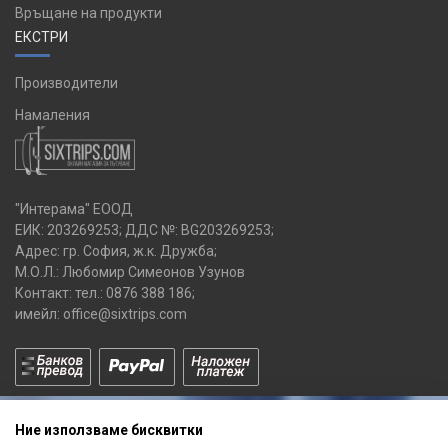
Връщане на продукти
ЕКСТРИ
Производители
Намаления
"Интерама" ЕООД
ЕИК: 203269253; ДДС №: BG203269253;
Адрес: гр. София, ж.к. Дружба;
М.О.Л.: Любомир Симеонов Узунов
Контакт: тел.:
0876 388 186
;
имейл:
office@sixtrips.com
Ние използваме бисквитки