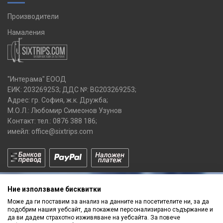
Производители
Намаления
"Интерама" ЕООД
ЕИК: 203269253; ДДС №: BG203269253;
Адрес: гр. София, ж.к. Дружба;
М.О.Л.: Любомир Симеонов Узунов
Контакт: тел.:
0876 388 186
;
имейл:
office@sixtrips.com
Ние използваме бисквитки
Може да ги поставим за анализ на данните на посетителите ни, за да
подобрим нашия уебсайт, да покажем персонализирано съдържание и
да ви дадем страхотно изживяване на уебсайта. За повече