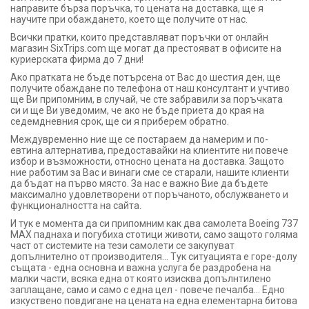
направите бърза поръчка, то цената на доставка, ще я
научите при обаждането, което ще получите от нас.
Всички пратки, които представляват поръчки от онлайн
магазин SixTrips.com ще могат да престояват в офисите на
куриерската фирма до 7 дни!
Ако пратката не бъде потърсена от Вас до шестия ден, ще
получите обаждане по телефона от наш консултант и учтиво
ще Ви припомним, в случай, че сте забравили за поръчката
си и ще Ви уведомим, че ако не бъде приета до края на
седемдневния срок, ще си я приберем обратно.
Междувременно ние ще се постараем да намерим и по-
евтина алтернатива, предоставайки на клиентите ни повече
избор и възможности, относно цената на доставка. Защото
ние работим за Вас и винаги сме се старали, нашите клиенти
да бъдат на първо място. За нас е важно Вие да бъдете
максимално удовлетворени от поръчаното, обслужването и
функционалността на сайта.
И тук е момента да си припомним как два самолета Boeing 737
MAX паднаха и погубиха стотици животи, само защото голяма
част от системите на тези самолети се закупуват
допълнително от производителя... Тук ситуацията е горе-долу
същата - една основна и важна услуга бе раздробена на
малки части, всяка една от която изисква допълнтилено
заплащане, само и само с една цел - повече печалба... Едно
изкуствено повдигане на цената на една елементарна битова