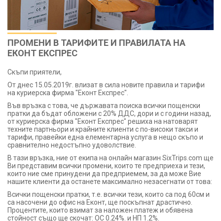
ПРОМЕНИ В ТАРИФИТЕ И ПРАВИЛАТА НА
ЕКОНТ ЕКСПРЕС
Скъпи приятели,
От днес 15.05.2019г. влизат в сила новите правила и тарифи
на куриерска фирма "Еконт Експрес".
Във връзка с това, че държавата поиска всички пощенски
пратки да бъдат обложени с 20% ДДС, дори и с години назад,
от куриерска фирма "Еконт Експрес" решиха на натоварят
техните партньори и крайните клиенти с по-високи такси и
тарифи, правейки една елементарна услуга в нещо скъпо и
сравнително недостъпно удоволствие.
В тази връзка, ние от екипа на онлайн магазин SixTrips.com ще
Ви представим всички промени, които те предприеха и тези,
които ние сме принудени да предприемем, за да може Вие
нашите клиенти да останете максимално незасегнати от това:
Всички пощенски пратки, т.е. всички тези, които са под 60см и
са насочени до офис на Еконт, ще поскъпнат драстично.
Процентите, които взимат за наложен платеж и обявена
стойност също ще скочат: ОС 0.24%. и НП 1.2%.