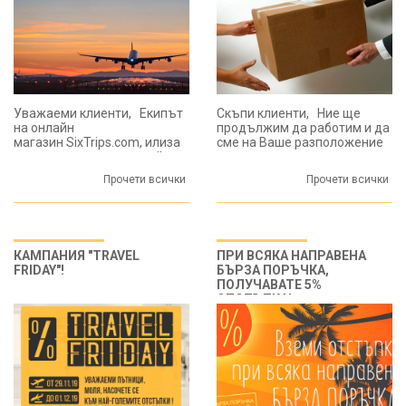
Уважаеми клиенти, Екипът
Скъпи клиенти, Ние ще
на онлайн
продължим да работим и да
магазин SixTrips.com, илиза
сме на Ваше разположение
в заслужена септемврийска
за въпроси и поръчки,
почивка! Моля, имайте...
въпреки разпространението
Прочети всички
Прочети всички
на...
КАМПАНИЯ "TRAVEL
ПРИ ВСЯКА НАПРАВЕНА
FRIDAY"!
БЪРЗА ПОРЪЧКА,
ПОЛУЧАВАТЕ 5%
ОТСТЪПКА!