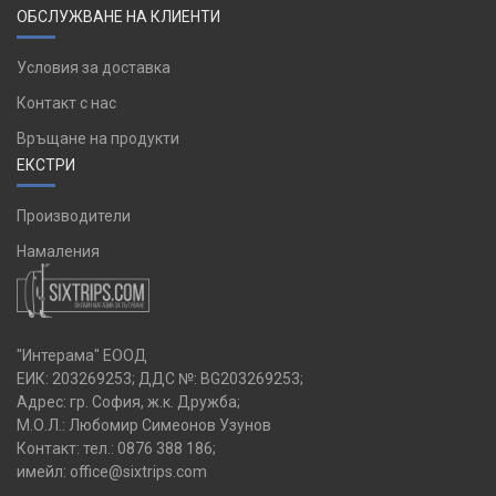
ОБСЛУЖВАНЕ НА КЛИЕНТИ
Условия за доставка
Контакт с нас
Връщане на продукти
ЕКСТРИ
Производители
Намаления
"Интерама" ЕООД
ЕИК: 203269253; ДДС №: BG203269253;
Адрес: гр. София, ж.к. Дружба;
М.О.Л.: Любомир Симеонов Узунов
Контакт: тел.:
0876 388 186
;
имейл:
office@sixtrips.com