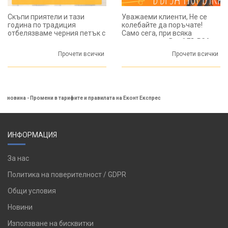
Скъпи приятели и тази
Уважаеми клиенти, Не се
година по традиция
колебайте да поръчате!
отбелязваме черния петък с
Само сега, при всяка
големи намаления под
направена от Вас " БЪРЗА
кампания "Travel Friday" ! ...
ПОРЪЧКА " , ще получите 5%
Прочети всички
Прочети всички
отстъпка!...
новина - Промени в тарифите и правилата на Еконт Експрес
ИНФОРМАЦИЯ
За нас
Политика на поверителност / GDPR
Общи условия
Новини
Използване на бисквитки