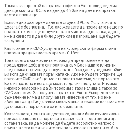
Таксата за престой на пратки в офис на Еконт след седмия
ден ще скочи от 0.5лв на ден до 4.80лв на ден и на пратка,
което е плашещо...
Всяко едно разпореждане ще струва 3.90лв. Услуга, която
досега бе безплатна... Т.е. ако желаете да промените нещо по
пратката, която ще получите, като място за доставка, адрес,
име и каквото и да е било друго след изпращане, ще бъдете
таксувани.
Както знаете и СМС-услугата на куриерската фирма стана
платена преди известно време - 0.18ст.
Това, което към момента можем да предприемем е да
продължим добрата си практика към Вас нашите клиенти,
след всяка поръчка да получавате обаждане, уведомявайки
Ви кога да очаквате поръчката си. Ако не бъдете открити, ще
получите СМС съобщение от нашата система, че поръчката
Ви е изпратена и кога ще можете да си я получите. Нямаме
никакво намерение да Ви товарим с тази излишна такса за
СМС известия. За получена пратка от Еконт Експрес вече за
съжаление няма да получавате известие от тях. Но ние
обещаваме да Ви държим максимално в течение кога можете
да очаквате поръчките си и то безплатно!
Както знаете, цената на доставка, винаги бива изчислявана
при завършване на поръчка в нашия сайт. Това винаги ще
остане така, за да можете да бъдете абсолютно наясно с
всичко, което ще дължите при получаване на поръчка. Ако