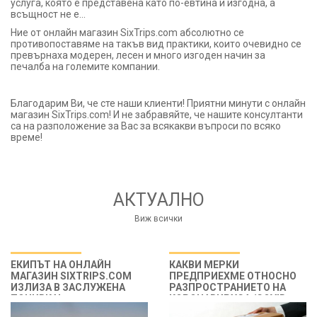
услуга, която е представена като по-евтина и изгодна, а
всъщност не е...
Ние от онлайн магазин SixTrips.com абсолютно се
противопоставяме на такъв вид практики, които очевидно се
превърнаха модерен, лесен и много изгоден начин за
печалба на големите компании.
Благодарим Ви, че сте наши клиенти! Приятни минути с онлайн
магазин SixTrips.com! И не забравяйте, че нашите консултанти
са на разположение за Вас за всякакви въпроси по всяко
време!
АКТУАЛНО
Виж всички
EКИПЪТ НА ОНЛАЙН
КАКВИ МЕРКИ
МАГАЗИН SIXTRIPS.COM
ПРЕДПРИЕХМЕ ОТНОСНО
ИЗЛИЗА В ЗАСЛУЖЕНА
РАЗПРОСТРАНИЕТО НА
ПОЧИВКА!
КОРОНАВИРУСА /COVID-
19/?