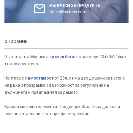
ВЪПРОСИ ЗА ПРОДУКТА
office@sixtrips.com
ОПИСАНИЕ
Пътна чанта Monaco за
ръчен багаж
с размери 40x30x24см в
тъмно оранжево.
Чантата е с
вместимост
от 28л. и има две дръжки за носене
на ръка и презрамка с възможност за регулиране на
дължината и предпазител за рамото.
Здрави метални елементи. Преден джоб за бърз достъп и
основно отделение затварящи се чрез цип.