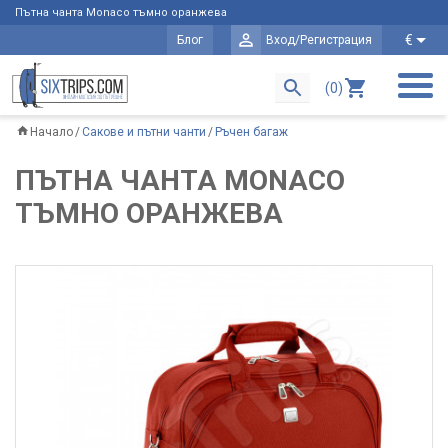
Пътна чанта Monaco тъмно оранжева
€
Блог
Вход/Регистрация
(0)
Начало
Сакове и пътни чанти
Ръчен багаж
ПЪТНА ЧАНТА MONACO
ТЪМНО ОРАНЖЕВА