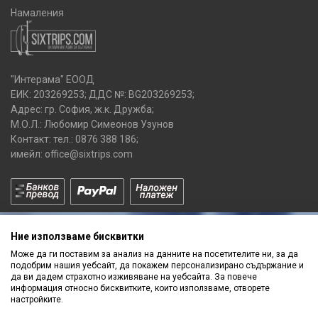
Намаления
"Интерама" ЕООД
ЕИК: 203269253; ДДС №: BG203269253;
Адрес: гр. София, ж.к. Дружба;
М.О.Л.: Любомир Симеонов Узунов
Контакт: тел.:
0876 388 186
;
имейл:
office@sixtrips.com
Ние използваме бисквитки
Може да ги поставим за анализ на данните на посетителите ни, за да
подобрим нашия уебсайт, да покажем персонализирано съдържание и
да ви дадем страхотно изживяване на уебсайта. За повече
Получавай нашите
информация относно бисквитките, които използваме, отворете
ПРОМОЦИИ
и
НОВИ ПРОДУКТИ
настройките.