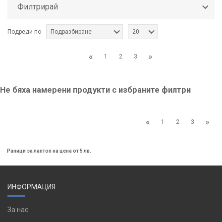
Филтрирай
Подреди по
Подразбиране
20
«
»
1
2
3
Не бяха намерени продукти с избраните филтри
«
»
1
2
3
Раници за лаптоп на цена от 5 лв.
ИНФОРМАЦИЯ
За нас