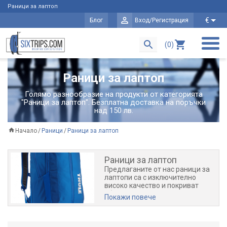
Раници за лаптоп
€
Блог
Вход/Регистрация
(0)
Раници за лаптоп
Голямо разнообразие на продукти от категорията
"Раници за лаптоп". Безплатна доставка на поръчки
над 150 лв.
Начало
Раници
Раници за лаптоп
Раници за лаптоп
Предлаганите от нас раници за
лаптопи са с изключително
високо качество и покриват
абсолютно всички изисквания за
Покажи повече
защита от нараняване на
Вашият мобилен компютър.
Пътувайте безопасно с раниците
предлагани в SixTrips.com!