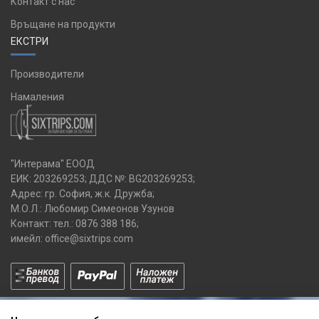
Контакт с нас
Връщане на продукти
ЕКСТРИ
Производители
Намаления
"Интерама" ЕООД
ЕИК: 203269253; ДДС №: BG203269253;
Адрес: гр. София, ж.к. Дружба;
М.О.Л.: Любомир Симеонов Узунов
Контакт: тел.:
0876 388 186
;
имейл:
office@sixtrips.com