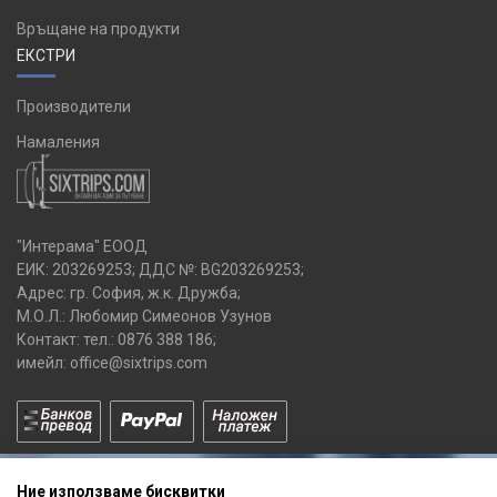
Връщане на продукти
ЕКСТРИ
Производители
Намаления
"Интерама" ЕООД
ЕИК: 203269253; ДДС №: BG203269253;
Адрес: гр. София, ж.к. Дружба;
М.О.Л.: Любомир Симеонов Узунов
Контакт: тел.:
0876 388 186
;
имейл:
office@sixtrips.com
Ние използваме бисквитки