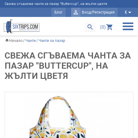
Свежа сгъваема чанта за пазар "Buttercup", на жълти цветя
€
Блог
Вход/Регистрация
(0)
Начало
Чанти
Чанти за пазар
СВЕЖА СГЪВАЕМА ЧАНТА ЗА
ПАЗАР "BUTTERCUP", НА
ЖЪЛТИ ЦВЕТЯ