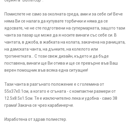
серията "Buttercup".
Помислете не само за околната среда, ами и за себе си! Вече
няма Ви се налага да купувате торбички и няма да се
ядосвате, че не сте подготвени на супермаркета, защото тази
чанта за пазар ще може да я носите винаги със себе си. В
чантата, в джоба, в жабката на колата, закачена на раницата,
на дамската чанта, на дънките, на колелото или
тротинетката... С този свеж дизайн, където и да бъде
поставена, винаги ще Ви отива и ще се превърне във Ваш
верен помощник във всяка една ситуация!
Тази чанта в разгънато положение е с големина от
55х37х0.1см, а когато е сгъната - с компактни размери от
12.5х8.5х1.5см. Тя е изключително лека и удобна - само 38
грама! Закача се чрез карабинерче.
Изработена от здрав полиестер.