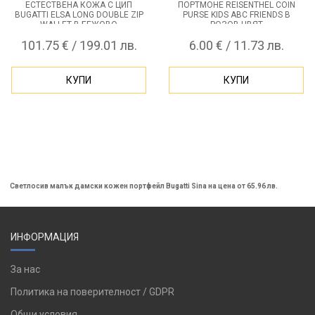
ЕСТЕСТВЕНА КОЖА С ЦИП
ПОРТМОНЕ REISENTHEL COIN
BUGATTI ELSA LONG DOUBLE ZIP
PURSE KIDS ABC FRIENDS В
WALLET В БЕЖОВО
РОЗОВ ЦВЯТ
101.75 € / 199.01 лв.
6.00 € / 11.73 лв.
КУПИ
КУПИ
Светлосив малък дамски кожен портфейл Bugatti Sina на цена от 65.96 лв.
ИНФОРМАЦИЯ
За нас
Политика на поверителност / GDPR
Общи условия