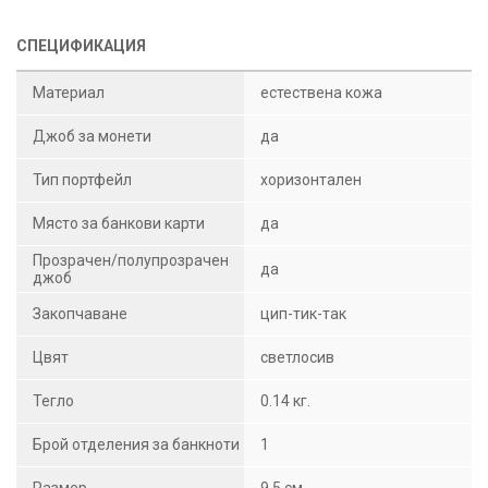
СПЕЦИФИКАЦИЯ
Материал
естествена кожа
Джоб за монети
да
Тип портфейл
хоризонтален
Място за банкови карти
да
Прозрачен/полупрозрачен
да
джоб
Закопчаване
цип-тик-так
Цвят
светлосив
Тегло
0.14 кг.
Брой отделения за банкноти
1