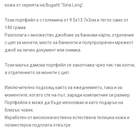
кожа от серията на Bugatti "Sina Long".
Този портфейл е с големина от 9.5х13.7х3см и тегло само от
140 грама.
Разполага с множество джобове за банкови карти, отделение
с цип за монети, място за банкноти и полупрозрачен мрежест
джоб за личен документ или снимка.
Този малък дамски портфейл се закопчава чрез тик-так копче,
а отделението за монети с цип.
Изключително подхоящ както за ежедневието, така и за
моментите, когато сте на път, заради компактния си размер.
Портфейла е може да бъде използван и като подарък на
близък човек.
Изработен от висококачествена естествена телешка кожа и
полиестерна подплата отвътре.