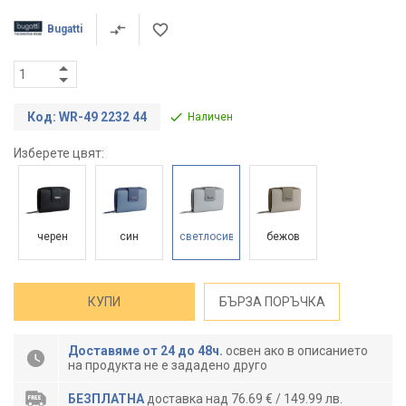
Bugatti
Код: WR-49 2232 44
Наличен
Изберете цвят:
черен
син
светлосив
бежов
КУПИ
БЪРЗА ПОРЪЧКА
Доставяме от 24 до 48ч.
освен ако в описанието
на продукта не е зададено друго
БЕЗПЛАТНА
доставка над 76.69 € / 149.99 лв.