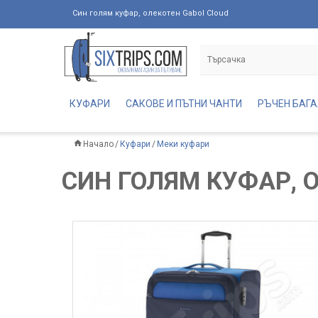
Син голям куфар, олекотен Gabol Cloud
КУФАРИ
САКОВЕ И ПЪТНИ ЧАНТИ
РЪЧЕН БАГ
Начало
Куфари
Меки куфари
СИН ГОЛЯМ КУФАР, 