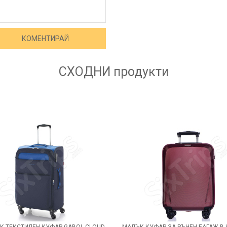
СХОДНИ
продукти
К ТЕКСТИЛЕН КУФАР GABOL CLOUD
МАЛЪК КУФАР ЗА РЪЧЕН БАГАЖ В