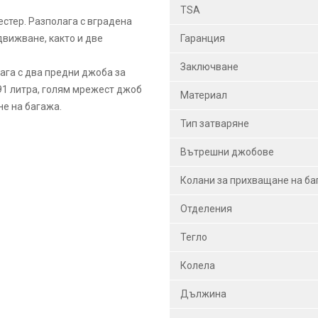
TSA
естер. Разполага с вградена
вижване, както и две
Гаранция
Заключване
лага с два предни джоба за
91 литра, голям мрежест джоб
Материал
не на багажа.
Тип затваряне
Вътрешни джобове
Колани за прихващане на б
Отделения
Тегло
Колела
Дължина