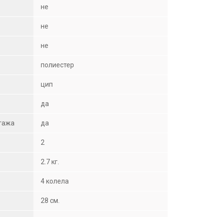
не
не
не
полиестер
цип
да
агажа
да
2
2.7 кг.
4 колела
28 см.