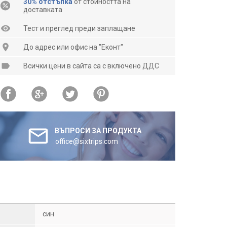
30% отстъпка
от стойността на
доставката
Тест и преглед преди заплащане
До адрес или офис на "Еконт"
Всички цени в сайта са с включено ДДС
ВЪПРОСИ ЗА ПРОДУКТА
office@sixtrips.com
син