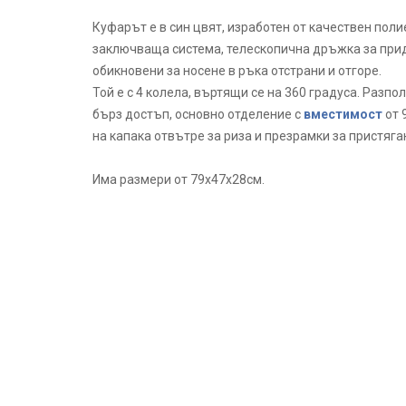
Куфарът е в син цвят, изработен от качествен поли
заключваща система, телескопична дръжка за прид
обикновени за носене в ръка отстрани и отгоре.
Той е с 4 колела, въртящи се на 360 градуса. Разпо
бърз достъп, основно отделение с
вместимост
от 
на капака отвътре за риза и презрамки за пристяга
Има размери от 79х47х28см.