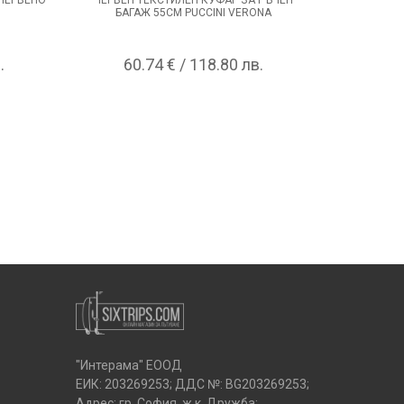
БАГАЖ 55СМ PUCCINI VERONA
PATRIO
.
60.74 € / 118.80 лв.
22
"Интерама" ЕООД
ЕИК: 203269253; ДДС №: BG203269253;
Адрес: гр. София, ж.к. Дружба;