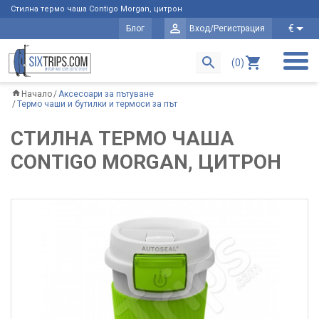
Стилна термо чаша Contigo Morgan, цитрон
€
Блог
Вход/Регистрация
(0)
Начало
Аксесоари за пътуване
Термо чаши и бутилки и термоси за път
СТИЛНА ТЕРМО ЧАША
CONTIGO MORGAN, ЦИТРОН