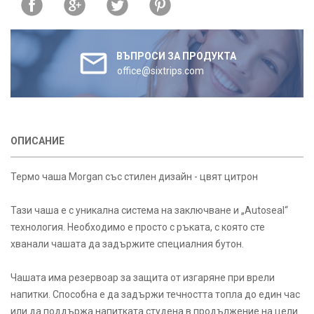
ВЪПРОСИ ЗА ПРОДУКТА
office@sixtrips.com
ОПИСАНИЕ
Термо чаша Morgan със стилен дизайн - цвят цитрон
Тази чаша е с уникална система на заключване и „Autoseal“
технология. Необходимо е просто с ръката, с която сте
хванали чашата да задържите специалния бутон.
Чашата има резервоар за защита от изгаряне при врели
напитки. Способна е да задържи течността топла до един час
или да поддържа напитката студена в продължение на цели