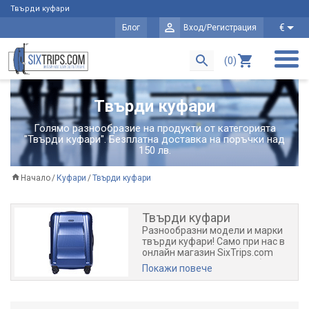
Твърди куфари
€
Блог
Вход/Регистрация
(0)
Твърди куфари
Голямо разнообразие на продукти от категорията
"Твърди куфари". Безплатна доставка на поръчки над
150 лв.
Начало
Куфари
Твърди куфари
Твърди куфари
Разнообразни модели и марки
твърди куфари! Само при нас в
онлайн магазин SixTrips.com
всеки твърд куфар е подбран да
Покажи повече
бъде достатъчно качествен и
едновременно с това на ниска
приемлива цена. Предимството
на качествените твърди куфари