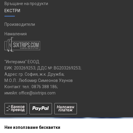
Връщане на продукти
ЕКСТРИ
Производители
Намаления
"Интерама" ЕООД
ЕИК: 203269253; ДДС №: BG203269253;
Адрес: гр. София, ж.к. Дружба;
М.О.Л.: Любомир Симеонов Узунов
Контакт: тел.:
0876 388 186
;
имейл:
office@sixtrips.com
Ние използваме бисквитки