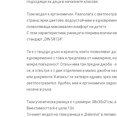
подходящи за деца в началните класове.
Този модел е ергономичен. Разполага с светлоотра
страна, ярки цветове, водоустойчиви и едновреме
позволяващи максимален комфорт на детето.
С тези характеристики, раницата покрива всички и
стандарт „DIN 58124”.
Тя е с твърдо дъно и крачета, които позволяват да
едновременно с това я предпазва от намокряне, к
мокра повърхност. Отвън има три предни джоба - е
се, а отвътре е с две отделения и малко джобче на
или документи. Капакът се затваря здраво чрез зако
светлоотразител. Удобен, мек и ергономичен заден
носене в ръка.
Тази ученическа раница е с размери: 38х30х21см, а т
Вместимостта й е цели 13л.
Точният модел на тази раница е „Balerina” в лилаво.