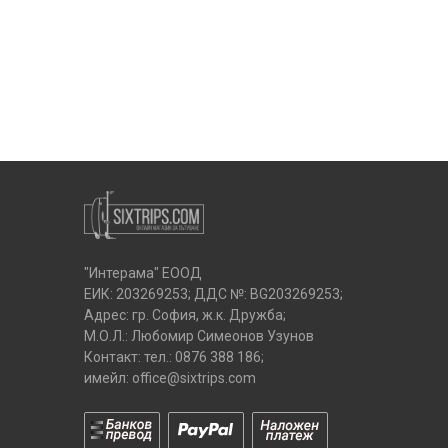
"Интерама" ЕООД
ЕИК: 203269253; ДДС №: BG203269253;
Адрес: гр. София, ж.к. Дружба;
М.О.Л.: Любомир Симеонов Узунов
Контакт: тел.:
0876 388 186
;
имейл:
office@sixtrips.com