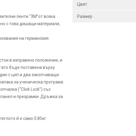
Цвят
зителни ленти “3M”от всяка
Размер
нно с това дишащи материали,
зисквания на германския
 стои в изправено положение, и
огато бъде поставена върху
дин с цип и два закопчаващи
 капака за ученическа програма
пчалка (“Click Lock”) със
 панел и презрамки. Дръжка за
еглото й е само 0.85кг.