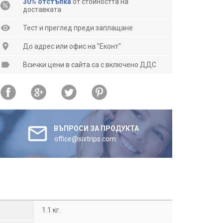
30% отстъпка
от стойността на
доставката
Тест и преглед преди заплащане
До адрес или офис на "Еконт"
Всички цени в сайта са с включено ДДС
ВЪПРОСИ ЗА ПРОДУКТА
office@sixtrips.com
1.1 кг.