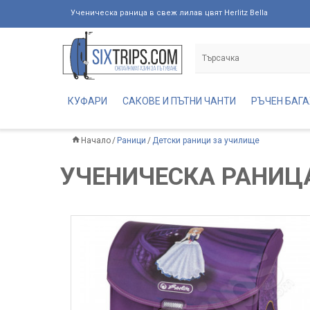
Ученическа раница в свеж лилав цвят Herlitz Bella
КУФАРИ
САКОВЕ И ПЪТНИ ЧАНТИ
РЪЧЕН БАГ
Начало
Раници
Детски раници за училище
УЧЕНИЧЕСКА РАНИЦА