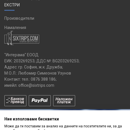
ЕКСТРИ
Производители
Намаления
"Интерама" ЕООД
ЕИК: 203269253; ДДС №: BG203269253;
Адрес: гр. София, ж.к. Дружба;
М.О.Л.: Любомир Симеонов Узунов
Контакт: тел.:
0876 388 186
;
имейл:
office@sixtrips.com
Ние използваме бисквитки
Може да ги поставим за анализ на данните на посетителите ни, за да