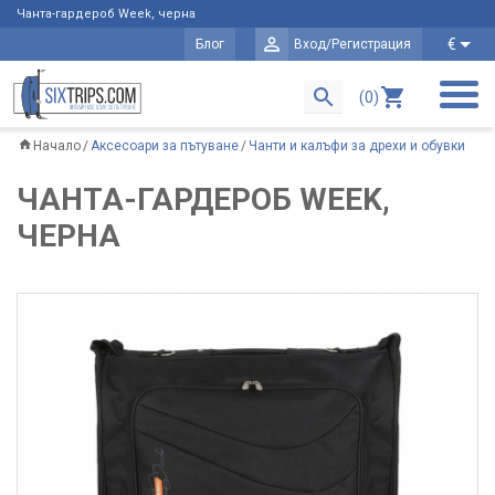
Чанта-гардероб Week, черна
€
Блог
Вход/Регистрация
(0)
Начало
Аксесоари за пътуване
Чанти и калъфи за дрехи и обувки
ЧАНТА-ГАРДЕРОБ WEEK,
ЧЕРНА