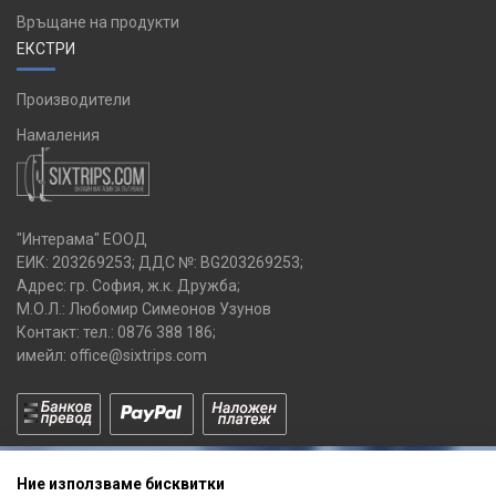
Връщане на продукти
ЕКСТРИ
Производители
Намаления
"Интерама" ЕООД
ЕИК: 203269253; ДДС №: BG203269253;
Адрес: гр. София, ж.к. Дружба;
М.О.Л.: Любомир Симеонов Узунов
Контакт: тел.:
0876 388 186
;
имейл:
office@sixtrips.com
Ние използваме бисквитки