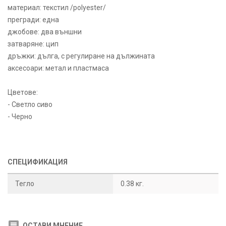
материал: текстил /polyester/
прегради: една
джобове: два външни
затваряне: цип
дръжки: дълга, с регулиране на дължината
аксесоари: метал и пластмаса
Цветове:
- Светло сиво
- Черно
СПЕЦИФИКАЦИЯ
Тегло
0.38 кг.
ОСТАВИ МНЕНИЕ