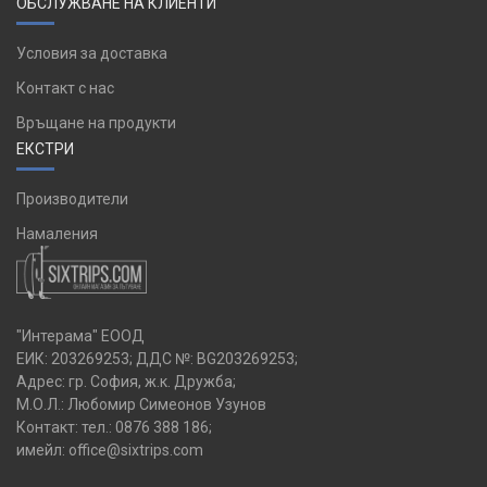
ОБСЛУЖВАНЕ НА КЛИЕНТИ
Условия за доставка
Контакт с нас
Връщане на продукти
ЕКСТРИ
Производители
Намаления
"Интерама" ЕООД
ЕИК: 203269253; ДДС №: BG203269253;
Адрес: гр. София, ж.к. Дружба;
М.О.Л.: Любомир Симеонов Узунов
Контакт: тел.:
0876 388 186
;
имейл:
office@sixtrips.com