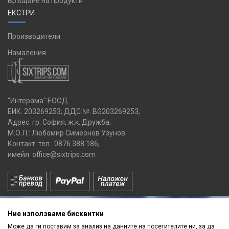
Връщане на продукти
ЕКСТРИ
Производители
Намаления
"Интерама" ЕООД
ЕИК: 203269253; ДДС №: BG203269253;
Адрес: гр. София, ж.к. Дружба;
М.О.Л.: Любомир Симеонов Узунов
Контакт: тел.:
0876 388 186
;
имейл:
office@sixtrips.com
Ние използваме бисквитки
Може да ги поставим за анализ на данните на посетителите ни, за да