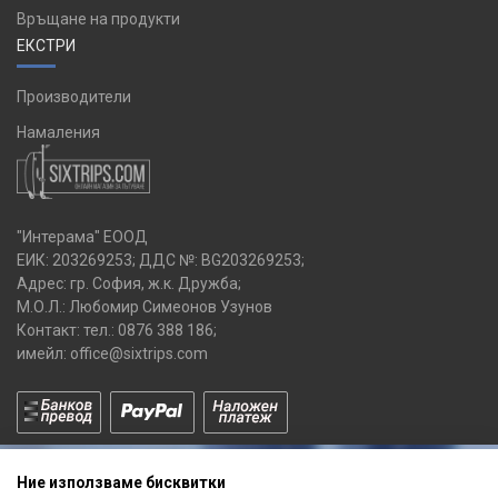
Връщане на продукти
ЕКСТРИ
Производители
Намаления
"Интерама" ЕООД
ЕИК: 203269253; ДДС №: BG203269253;
Адрес: гр. София, ж.к. Дружба;
М.О.Л.: Любомир Симеонов Узунов
Контакт: тел.:
0876 388 186
;
имейл:
office@sixtrips.com
Ние използваме бисквитки