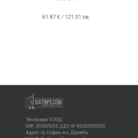
61.87 € / 121.01 лв.
73
"Интерама" ЕООД
ЕИК: 203269253; ДДС №: BG203269253;
Адрес: гр. София, ж.к. Дружба;