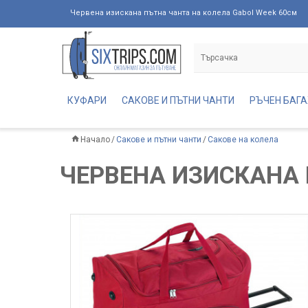
Червена изискана пътна чанта на колела Gabol Week 60см
КУФАРИ
САКОВЕ И ПЪТНИ ЧАНТИ
РЪЧЕН БАГ
Начало
Сакове и пътни чанти
Сакове на колела
ЧЕРВЕНА ИЗИСКАНА 