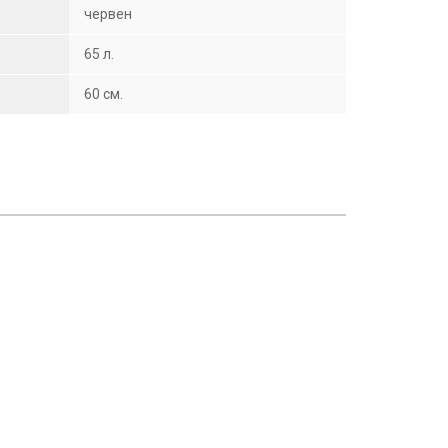
червен
65 л.
60 см.