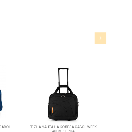
 GABOL
ПЪТНА ЧАНТА НА КОЛЕЛА GABOL WEEK
ЧЕРНА ПЪ
40СМ, ЧЕРНА