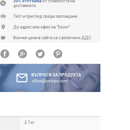
30% отстъпка
от стойността на
доставката
Тест и преглед преди заплащане
До адрес или офис на "Еконт"
Всички цени в сайта са с включено ДДС
ВЪПРОСИ ЗА ПРОДУКТА
office@sixtrips.com
2.7 кг.