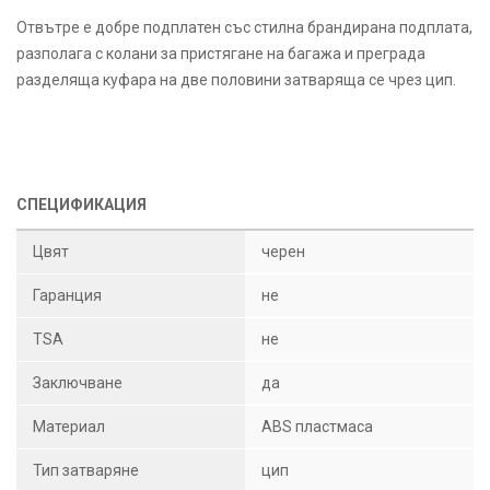
Отвътре е добре подплатен със стилна брандирана подплата,
разполага с колани за пристягане на багажа и преграда
разделяща куфара на две половини затваряща се чрез цип.
СПЕЦИФИКАЦИЯ
Цвят
черен
Гаранция
не
TSA
не
Заключване
да
Материал
ABS пластмаса
Тип затваряне
цип