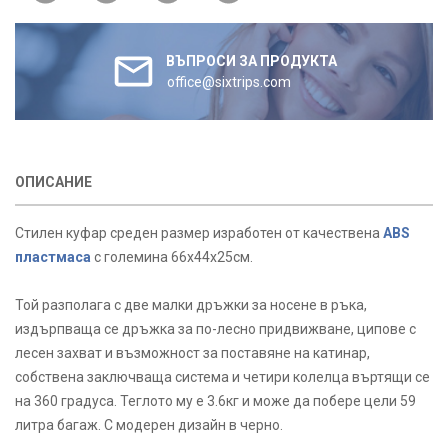
ВЪПРОСИ ЗА ПРОДУКТА
office@sixtrips.com
ОПИСАНИЕ
Стилен куфар среден размер изработен от качествена
ABS
пластмаса
с големина 66х44х25см.
Той разполага с две малки дръжки за носене в ръка,
издърпваща се дръжка за по-лесно придвижване, ципове с
лесен захват и възможност за поставяне на катинар,
собствена заключваща система и четири колелца въртящи се
на 360 градуса. Теглото му е 3.6кг и може да побере цели 59
литра багаж. С модерен дизайн в черно.