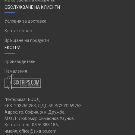
Използване на бисквитки
ОБСЛУЖВАНЕ НА КЛИЕНТИ
Условия за доставка
Контакт с нас
Връщане на продукти
ЕКСТРИ
Производители
Намаления
"Интерама" ЕООД
ЕИК: 203269253; ДДС №: BG203269253;
Адрес: гр. София, ж.к. Дружба;
М.О.Л.: Любомир Симеонов Узунов
Контакт: тел.:
0876 388 186
;
имейл:
office@sixtrips.com